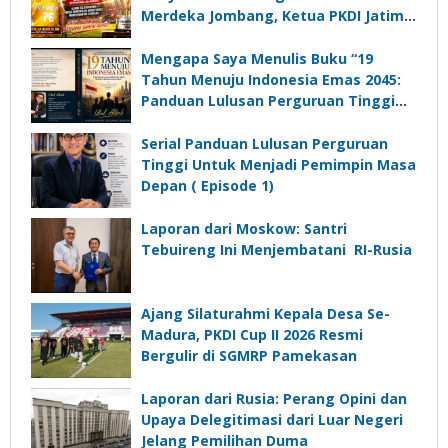
Merdeka Jombang, Ketua PKDI Jatim:
Ajang Silaturrahmi dan Media
Komunikasi Kades untuk Memajukan
Mengapa Saya Menulis Buku “19
Desa
Tahun Menuju Indonesia Emas 2045:
Panduan Lulusan Perguruan Tinggi
Untuk Menjadi Pemimpin Masa
Depan”?
Serial Panduan Lulusan Perguruan
Tinggi Untuk Menjadi Pemimpin Masa
Depan ( Episode 1)
Laporan dari Moskow: Santri
Tebuireng Ini Menjembatani RI-Rusia
Ajang Silaturahmi Kepala Desa Se-
Madura, PKDI Cup II 2026 Resmi
Bergulir di SGMRP Pamekasan
Laporan dari Rusia: Perang Opini dan
Upaya Delegitimasi dari Luar Negeri
Jelang Pemilihan Duma