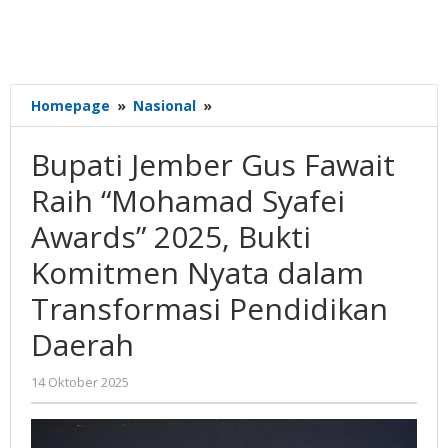
Bupati
Homepage
»
Nasional
»
Jember
Gus
Bupati Jember Gus Fawait
Fawait
Raih
Raih “Mohamad Syafei
“Mohamad
Awards” 2025, Bukti
Syafei
Awards”
Komitmen Nyata dalam
2025,
Bukti
Transformasi Pendidikan
Komitmen
Daerah
Nyata
dalam
Transformasi
oleh
14 Oktober 2025
Pendidikan
Gatot
Susanto
Daerah