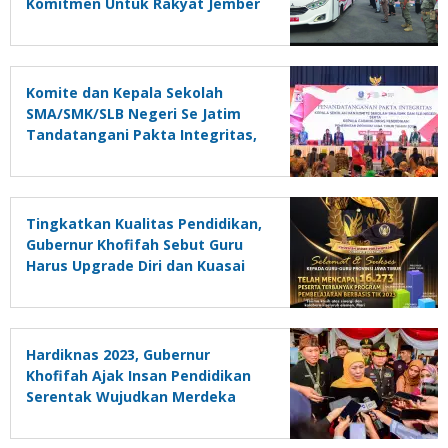
Komitmen Untuk Rakyat Jember
Komite dan Kepala Sekolah
SMA/SMK/SLB Negeri Se Jatim
Tandatangani Pakta Integritas,
Gubernur Khofifah: Tak Boleh
Ada Paksaan, Sumbangan Harus
Sukarela dan Tatakelolanya
Harus Transparan
Tingkatkan Kualitas Pendidikan,
Gubernur Khofifah Sebut Guru
Harus Upgrade Diri dan Kuasai
TIK Siapkan Generasi Emas 2045
Hardiknas 2023, Gubernur
Khofifah Ajak Insan Pendidikan
Serentak Wujudkan Merdeka
Belajar