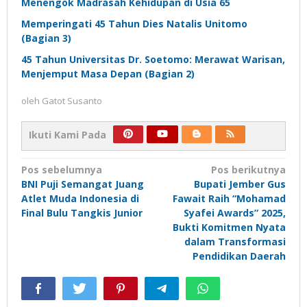
Menengok Madrasah Kehidupan di Usia 65
Memperingati 45 Tahun Dies Natalis Unitomo
(Bagian 3)
45 Tahun Universitas Dr. Soetomo: Merawat Warisan,
Menjemput Masa Depan (Bagian 2)
oleh
Gatot Susanto
Ikuti Kami Pada
Navigasi
Pos sebelumnya
Pos berikutnya
BNI Puji Semangat Juang
Bupati Jember Gus
pos
Atlet Muda Indonesia di
Fawait Raih “Mohamad
Final Bulu Tangkis Junior
Syafei Awards” 2025,
Bukti Komitmen Nyata
dalam Transformasi
Pendidikan Daerah