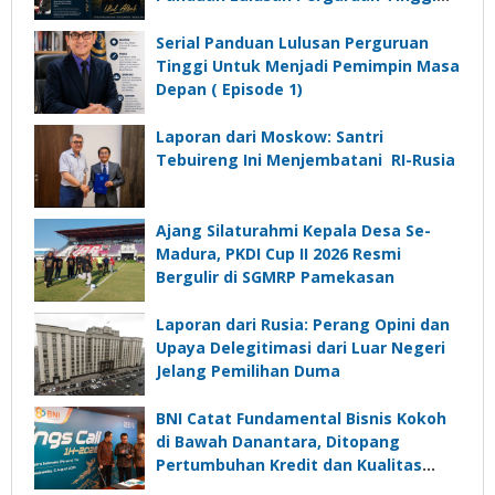
Untuk Menjadi Pemimpin Masa
Depan”?
Serial Panduan Lulusan Perguruan
Tinggi Untuk Menjadi Pemimpin Masa
Depan ( Episode 1)
Laporan dari Moskow: Santri
Tebuireng Ini Menjembatani RI-Rusia
Ajang Silaturahmi Kepala Desa Se-
Madura, PKDI Cup II 2026 Resmi
Bergulir di SGMRP Pamekasan
Laporan dari Rusia: Perang Opini dan
Upaya Delegitimasi dari Luar Negeri
Jelang Pemilihan Duma
BNI Catat Fundamental Bisnis Kokoh
di Bawah Danantara, Ditopang
Pertumbuhan Kredit dan Kualitas
Aset