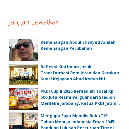
Jangan Lewatkan
Kemenangan Abdul El-Sayed Adalah
Kemenangan Perubahan
Refleksi Kiai Imam Jazuli:
Transformasi Pemikiran dan Gerakan
Kunci Kejayaan Abad Kedua NU
PKDI Cup II 2026 Berhadiah Total Rp
500 Juta Resmi Bergulir dari Stadion
Merdeka Jombang, Ketua PKDI Jatim:
Ajang Silaturrahmi dan Media
Komunikasi Kades untuk Memajukan
Mengapa Saya Menulis Buku “19
Desa
Tahun Menuju Indonesia Emas 2045:
Panduan Lulusan Perguruan Tinggi