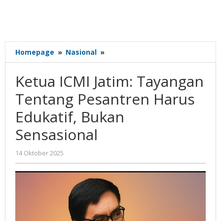
Ketua
Homepage
»
Nasional
»
ICMI
Jatim:
Ketua ICMI Jatim: Tayangan
Tayangan
Tentang
Tentang Pesantren Harus
Pesantren
Edukatif, Bukan
Harus
Edukatif,
Sensasional
Bukan
Sensasional
oleh
14 Oktober 2025
Gatot
Susanto