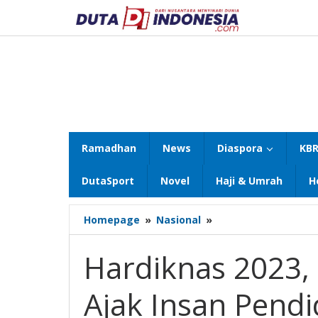
Lewati
ke
konten
Ramadhan
News
Diaspora
KBR
DutaSport
Novel
Haji & Umrah
H
Hardiknas
Homepage
»
Nasional
»
2023,
Gubernur
Hardiknas 2023,
Khofifah
Ajak
Ajak Insan Pendi
Insan
Pendidikan