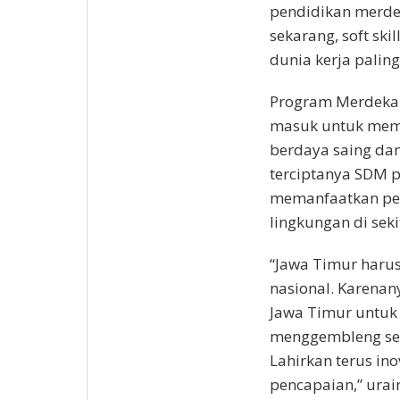
pendidikan merdeka
sekarang, soft ski
dunia kerja paling 
Program Merdeka 
masuk untuk mem
berdaya saing dan
terciptanya SDM 
memanfaatkan pelu
lingkungan di seki
“Jawa Timur haru
nasional. Karenan
Jawa Timur untuk 
menggembleng sel
Lahirkan terus in
pencapaian,” urai