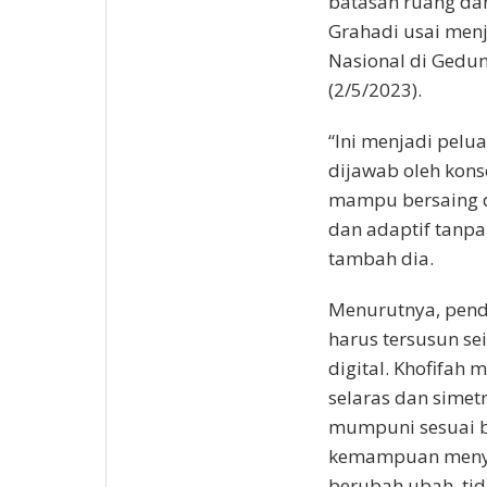
batasan ruang da
Grahadi usai menj
Nasional di Gedun
(2/5/2023).
“Ini menjadi pelu
dijawab oleh konse
mampu bersaing di
dan adaptif tanpa
tambah dia.
Menurutnya, pend
harus tersusun se
digital. Khofifah 
selaras dan simetri
mumpuni sesuai b
kemampuan menyes
berubah ubah, ti