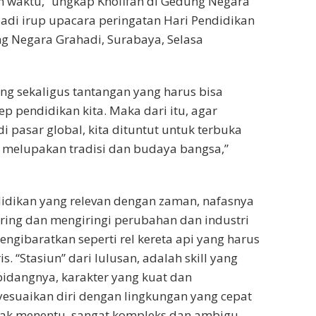
n waktu,” ungkap Khofifah di Gedung Negara
adi irup upacara peringatan Hari Pendidikan
g Negara Grahadi, Surabaya, Selasa
ang sekaligus tantangan yang harus bisa
p pendidikan kita. Maka dari itu, agar
 pasar global, kita dituntut untuk terbuka
 melupakan tradisi dan budaya bangsa,”
idikan yang relevan dengan zaman, nafasnya
iring dan mengiringi perubahan dan industri
mengibaratkan seperti rel kereta api yang harus
s. “Stasiun” dari lulusan, adalah skill yang
idangnya, karakter yang kuat dan
uaikan diri dengan lingkungan yang cepat
dak menentu, sangat kompleks dan ambigu