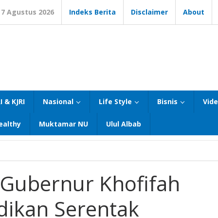
7 Agustus 2026
Indeks Berita
Disclaimer
About
I & KJRI
Nasional
Life Style
Bisnis
Vid
ealthy
Muktamar NU
Ulul Albab
 Gubernur Khofifah
dikan Serentak