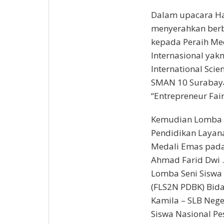
Dalam upacara Har
menyerahkan berb
kepada Peraih Me
Internasional yak
International Scie
SMAN 10 Surabaya 
“Entrepreneur Fai
Kemudian Lomba 
Pendidikan Layan
Medali Emas pada 
Ahmad Farid Dwi .
Lomba Seni Siswa 
(FLS2N PDBK) Bid
Kamila – SLB Neg
Siswa Nasional Pe