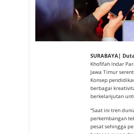
SURABAYA| Duta
Khofifah Indar Pa
Jawa Timur seren
Konsep pendidikan
berbagai kreativit
berkelanjutan un
“Saat ini tren dun
perkembangan tek
pesat sehingga pe