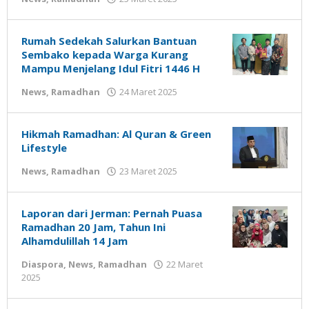
Gatot
Susanto
Rumah Sedekah Salurkan Bantuan
Sembako kepada Warga Kurang
Mampu Menjelang Idul Fitri 1446 H
oleh
News
,
Ramadhan
24 Maret 2025
Gatot
Susanto
Hikmah Ramadhan: Al Quran & Green
Lifestyle
oleh
News
,
Ramadhan
23 Maret 2025
Gatot
Susanto
Laporan dari Jerman: Pernah Puasa
Ramadhan 20 Jam, Tahun Ini
Alhamdulillah 14 Jam
Diaspora
,
News
,
Ramadhan
22 Maret
oleh
2025
Gatot
Susanto