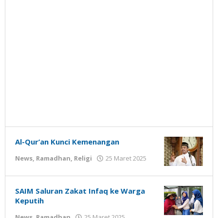
Al-Qur’an Kunci Kemenangan
oleh
News
,
Ramadhan
,
Religi
25 Maret 2025
Gatot
Susanto
SAIM Saluran Zakat Infaq ke Warga
Keputih
oleh
News
,
Ramadhan
25 Maret 2025