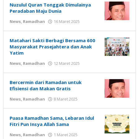
Nuzulul Quran Tonggak Dimulainya
Peradaban Maju Dunia
oleh
News
,
Ramadhan
16 Maret 2025
Gatot
Susanto
Matahari Sakti Berbagi Bersama 600
Masyarakat Prasejahtera dan Anak
Yatim
oleh
News
,
Ramadhan
12 Maret 2025
Gatot
Susanto
Bercermin dari Ramadan untuk
Efisiensi dan Makan Gratis
oleh
News
,
Ramadhan
8 Maret 2025
Gatot
Susanto
Puasa Ramadhan Sama, Lebaran Idul
Fitri Pun Insya Allah Sama
oleh
News
,
Ramadhan
1 Maret 2025