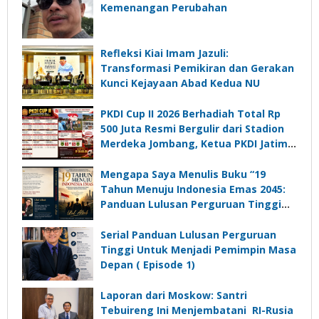
Kemenangan Perubahan
Refleksi Kiai Imam Jazuli:
Transformasi Pemikiran dan Gerakan
Kunci Kejayaan Abad Kedua NU
PKDI Cup II 2026 Berhadiah Total Rp
500 Juta Resmi Bergulir dari Stadion
Merdeka Jombang, Ketua PKDI Jatim:
Ajang Silaturrahmi dan Media
Komunikasi Kades untuk Memajukan
Mengapa Saya Menulis Buku “19
Desa
Tahun Menuju Indonesia Emas 2045:
Panduan Lulusan Perguruan Tinggi
Untuk Menjadi Pemimpin Masa
Depan”?
Serial Panduan Lulusan Perguruan
Tinggi Untuk Menjadi Pemimpin Masa
Depan ( Episode 1)
Laporan dari Moskow: Santri
Tebuireng Ini Menjembatani RI-Rusia