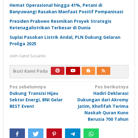
Hemat Operasional hingga 41%, Petani di
Banyuwangi Rasakan Manfaat Positif Pompanisasi
Presiden Prabowo Resmikan Proyek Strategis
Ketenagalistrikan Terbesar di Dunia
Suplai Pasokan Listrik Andal, PLN Dukung Gelaran
Proliga 2025
oleh
Gatot Susanto
Ikuti Kami Pada
Navigasi
Pos sebelumnya
Pos berikutnya
Dukung Transisi Hijau
Hadiri Deklarasi
pos
Sektor Energi, BNI Gelar
Dukungan dari Akromy
BEST Event
Jatim, Khofifah Terima
Naskah Quran Kuno
Berusia 700 Tahun