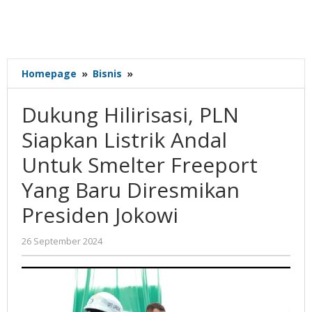
Dukung
Homepage
»
Bisnis
»
Hilirisasi,
PLN
Dukung Hilirisasi, PLN
Siapkan
Listrik
Siapkan Listrik Andal
Andal
Untuk Smelter Freeport
Untuk
Smelter
Yang Baru Diresmikan
Freeport
Yang
Presiden Jokowi
Baru
Diresmikan
oleh
26 September 2024
Presiden
Gatot
Jokowi
Susanto