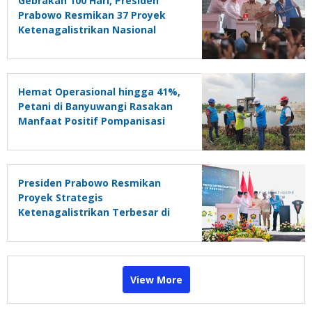
Gebrakan 100 Hari, Presiden
Prabowo Resmikan 37 Proyek
Ketenagalistrikan Nasional
sebagai Fondasi Mengejar
Target Pertumbuhan Ekonomi 8
Persen
Hemat Operasional hingga 41%,
Petani di Banyuwangi Rasakan
Manfaat Positif Pompanisasi
Presiden Prabowo Resmikan
Proyek Strategis
Ketenagalistrikan Terbesar di
Dunia
View More