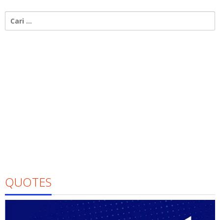
Cari
untuk:
QUOTES