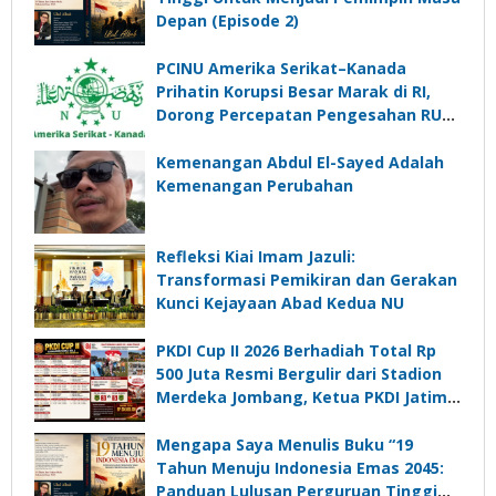
Depan (Episode 2)
PCINU Amerika Serikat–Kanada
Prihatin Korupsi Besar Marak di RI,
Dorong Percepatan Pengesahan RUU
Perampasan Aset
Kemenangan Abdul El-Sayed Adalah
Kemenangan Perubahan
Refleksi Kiai Imam Jazuli:
Transformasi Pemikiran dan Gerakan
Kunci Kejayaan Abad Kedua NU
PKDI Cup II 2026 Berhadiah Total Rp
500 Juta Resmi Bergulir dari Stadion
Merdeka Jombang, Ketua PKDI Jatim:
Ajang Silaturrahmi dan Media
Komunikasi Kades untuk Memajukan
Mengapa Saya Menulis Buku “19
Desa
Tahun Menuju Indonesia Emas 2045:
Panduan Lulusan Perguruan Tinggi