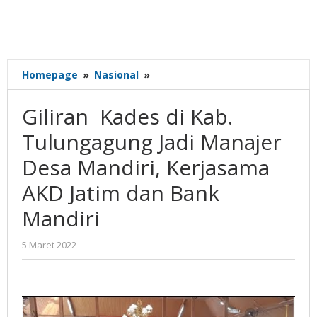
Giliran
Homepage
»
Nasional
»
Kades
di
Giliran Kades di Kab.
Kab.
Tulungagung
Tulungagung Jadi Manajer
Jadi
Desa Mandiri, Kerjasama
Manajer
Desa
AKD Jatim dan Bank
Mandiri,
Kerjasama
Mandiri
AKD
Jatim
oleh
5 Maret 2022
dan
Gatot
Bank
Susanto
Mandiri