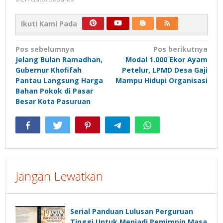
Ikuti Kami Pada
Navigasi
Pos sebelumnya
Pos berikutnya
Jelang Bulan Ramadhan,
Modal 1.000 Ekor Ayam
pos
Gubernur Khofifah
Petelur, LPMD Desa Gaji
Pantau Langsung Harga
Mampu Hidupi Organisasi
Bahan Pokok di Pasar
Besar Kota Pasuruan
Jangan Lewatkan
Serial Panduan Lulusan Perguruan
Tinggi Untuk Menjadi Pemimpin Masa