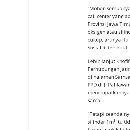
“Mohon semuanya 
call center yang a
Provinsi Jawa Tim
oksigen atau silin
cukup, artinya it
Sosial RI tersebut.
Lebih lanjut Khof
Perhubungan Jati
di halaman Samsat
PPD di Jl Pahlawan
menempatkannya d
sama.
“Tetapi seandainy
silinder 1m³ itu 
Karena stok kita 