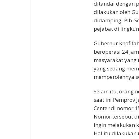
ditandai dengan p
dilakukan oleh Gu
didampingi Plh. S
pejabat di lingku
Gubernur Khofifa
beroperasi 24 jam
masyarakat yang 
yang sedang memb
memperolehnya sec
Selain itu, orang 
saat ini Pemprov J
Center di nomor 1
Nomor tersebut d
ingin melakukan k
Hal itu dilakuka