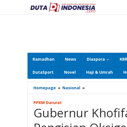
Lewati
ke
konten
Ramadhan
News
Diaspora
KBR
DutaSport
Novel
Haji & Umrah
H
Gubernur
Homepage
»
Nasional
»
Khofifah
Launching
PPKM Darurat
Stasiun
Gubernur Khofif
Pengisian
Oksigen
Gratis