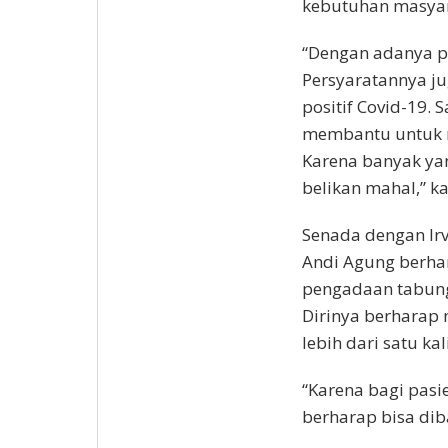
kebutuhan masyar
“Dengan adanya pe
Persyaratannya j
positif Covid-19.
membantu untuk m
Karena banyak yan
belikan mahal,” ka
Senada dengan Irv
Andi Agung berha
pengadaan tabung
Dirinya berharap 
lebih dari satu ka
“Karena bagi pasie
berharap bisa diba