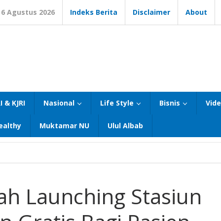
6 Agustus 2026
Indeks Berita
Disclaimer
About
I & KJRI
Nasional
Life Style
Bisnis
Vid
ealthy
Muktamar NU
Ulul Albab
ah Launching Stasiun