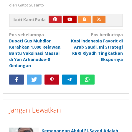
oleh
Gatot Susanto
Ikuti Kami Pada
Navigasi
Pos sebelumnya
Pos berikutnya
Bupati Gus Muhdlor
Kopi Indonesia Favorit di
pos
Kerahkan 1.000 Relawan,
Arab Saudi, Ini Strategi
Bantu Vaksinasi Massal
KBRI Riyadh Tingkatkan
di Yon Arhanudse-8
Ekspornya
Gedangan
Jangan Lewatkan
Kemenangan Abdul El-Sayed Adalah