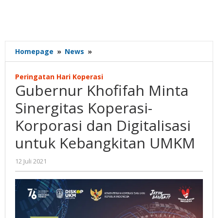
Gubernur
Homepage
»
News
»
Khofifah
Minta
Peringatan Hari Koperasi
Sinergitas
Gubernur Khofifah Minta
Koperasi-
Korporasi
Sinergitas Koperasi-
dan
Korporasi dan Digitalisasi
Digitalisasi
untuk
untuk Kebangkitan UMKM
Kebangkitan
UMKM
oleh
12 Juli 2021
Gatot
Susanto