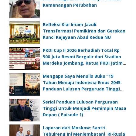
Kemenangan Perubahan
Refleksi Kiai Imam Jazuli:
Transformasi Pemikiran dan Gerakan
Kunci Kejayaan Abad Kedua NU
PKDI Cup II 2026 Berhadiah Total Rp
500 Juta Resmi Bergulir dari Stadion
Merdeka Jombang, Ketua PKDI Jatim:
Ajang Silaturrahmi dan Media
Komunikasi Kades untuk Memajukan
Mengapa Saya Menulis Buku “19
Desa
Tahun Menuju Indonesia Emas 2045:
Panduan Lulusan Perguruan Tinggi
Untuk Menjadi Pemimpin Masa
Depan”?
Serial Panduan Lulusan Perguruan
Tinggi Untuk Menjadi Pemimpin Masa
Depan ( Episode 1)
Laporan dari Moskow: Santri
Tebuireng Ini Menjembatani RI-Rusia