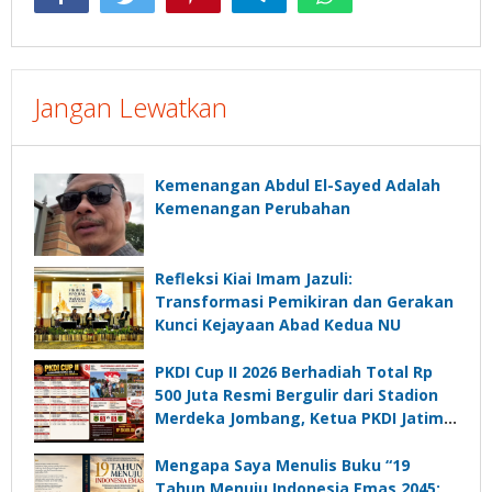
Jangan Lewatkan
Kemenangan Abdul El-Sayed Adalah
Kemenangan Perubahan
Refleksi Kiai Imam Jazuli:
Transformasi Pemikiran dan Gerakan
Kunci Kejayaan Abad Kedua NU
PKDI Cup II 2026 Berhadiah Total Rp
500 Juta Resmi Bergulir dari Stadion
Merdeka Jombang, Ketua PKDI Jatim:
Ajang Silaturrahmi dan Media
Komunikasi Kades untuk Memajukan
Mengapa Saya Menulis Buku “19
Desa
Tahun Menuju Indonesia Emas 2045: