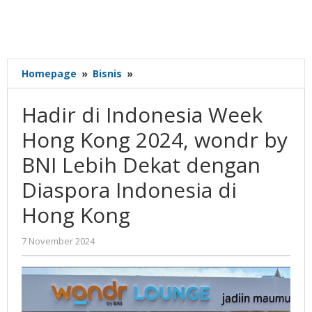
Hadir
Homepage
»
Bisnis
»
di
Indonesia
Hadir di Indonesia Week
Week
Hong
Hong Kong 2024, wondr by
Kong
BNI Lebih Dekat dengan
2024,
wondr
Diaspora Indonesia di
by
BNI
Hong Kong
Lebih
Dekat
oleh
7 November 2024
dengan
Gatot
Diaspora
Susanto
Indonesia
di
Hong