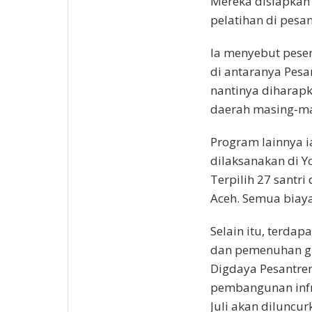
Mereka disiapkan 
pelatihan di pesan
Ia menyebut peser
di antaranya Pes
nantinya diharapk
daerah masing-ma
Program lainnya i
dilaksanakan di Yo
Terpilih 27 santri
Aceh. Semua biaya
Selain itu, terda
dan pemenuhan giz
Digdaya Pesantre
pembangunan infra
Juli akan diluncur