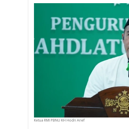
Susanto
Ketua RMI PBNU KH Hodri Arief