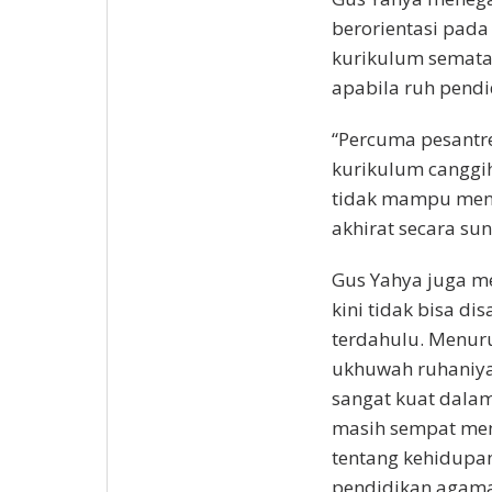
berorientasi pada 
kurikulum semata.
apabila ruh pendi
“Percuma pesantre
kurikulum canggih
tidak mampu meng
akhirat secara su
Gus Yahya juga m
kini tidak bisa d
terdahulu. Menur
ukhuwah ruhaniyah
sangat kuat dalam
masih sempat men
tentang kehidupa
pendidikan agama