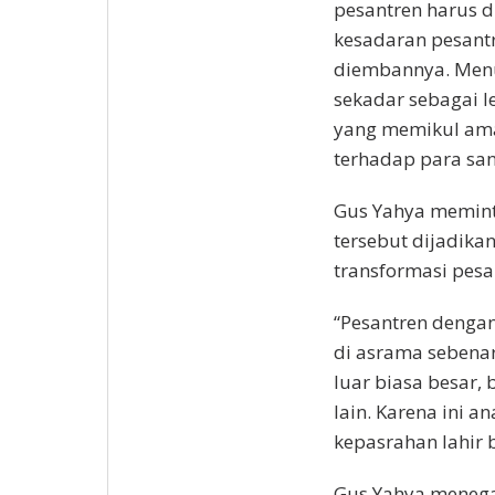
pesantren harus 
kesadaran pesant
diembannya. Menu
sekadar sebagai l
yang memikul aman
terhadap para sant
Gus Yahya memin
tersebut dijadika
transformasi pesa
“Pesantren denga
di asrama sebena
luar biasa besar,
lain. Karena ini 
kepasrahan lahir 
Gus Yahya menega