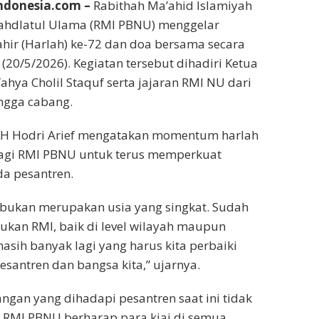
donesia.com –
Rabithah Ma’ahid Islamiyah
ahdlatul Ulama (RMI PBNU) menggelar
ahir (Harlah) ke-72 dan doa bersama secara
(20/5/2026). Kegiatan tersebut dihadiri Ketua
a Cholil Staquf serta jajaran RMI NU dari
ingga cabang.
H Hodri Arief mengatakan momentum harlah
 bagi RMI PBNU untuk terus memperkuat
a pesantren.
i bukan merupakan usia yang singkat. Sudah
ukan RMI, baik di level wilayah maupun
sih banyak lagi yang harus kita perbaiki
santren dan bangsa kita,” ujarnya.
ngan yang dihadapi pesantren saat ini tidak
u, RMI PBNU berharap para kiai di semua