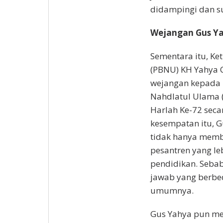
didampingi dan s
Wejangan Gus Y
Sementara itu, K
(PBNU) KH Yahya C
wejangan kepada 
Nahdlatul Ulama 
Harlah Ke-72 seca
kesempatan itu, 
tidak hanya memb
pesantren yang l
pendidikan. Sebab
jawab yang berbe
umumnya.
Gus Yahya pun me