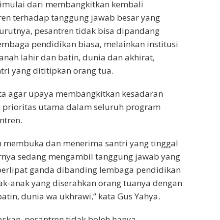
dimulai dari membangkitkan kembali
ren terhadap tanggung jawab besar yang
rutnya, pesantren tidak bisa dipandang
embaga pendidikan biasa, melainkan institusi
ah lahir dan batin, dunia dan akhirat,
ri yang dititipkan orang tua.
ta agar upaya membangkitkan kesadaran
n prioritas utama dalam seluruh program
ntren.
n membuka dan menerima santri yang tinggal
rnya sedang mengambil tanggung jawab yang
 berlipat ganda dibanding lembaga pendidikan
anak-anak yang diserahkan orang tuanya dengan
batin, dunia wa ukhrawi,” kata Gus Yahya.
skan, pesantren tidak boleh hanya