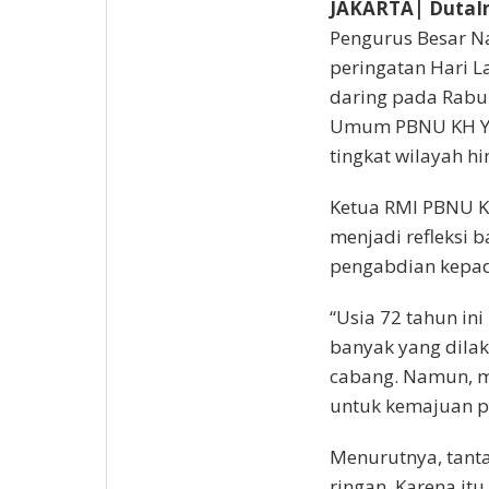
JAKARTA| DutaIn
Pengurus Besar N
peringatan Hari L
daring pada Rabu 
Umum PBNU KH Yahy
tingkat wilayah h
Ketua RMI PBNU K
menjadi refleksi
pengabdian kepad
“Usia 72 tahun in
banyak yang dilak
cabang. Namun, ma
untuk kemajuan pe
Menurutnya, tanta
ringan. Karena it