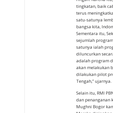
tingkatan, baik 
terus meningkatk
satu-satunya lem
bangsa kita, Indon
Sementara itu, S
sejumlah program
satunya ialah pr
diluncurkan secar
adalah program di
akan melakukan bi
dilakukan pilot p
Tengah,” ujarnya.
Selain itu, RMI 
dan penanganan ke
Mughni Bogor kami