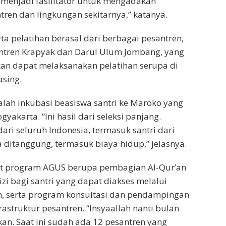
menjadi fasilitator untuk mengadakan
tren dan lingkungan sekitarnya,” katanya.
ta pelatihan berasal dari berbagai pesantren,
antren Krapyak dan Darul Ulum Jombang, yang
an dapat melaksanakan pelatihan serupa di
sing.
alah inkubasi beasiswa santri ke Maroko yang
gyakarta. “Ini hasil dari seleksi panjang.
 dari seluruh Indonesia, termasuk santri dari
 ditanggung, termasuk biaya hidup,” jelasnya.
pat program AGUS berupa pembagian Al-Qur’an
i bagi santri yang dapat diakses melalui
n, serta program konsultasi dan pendampingan
struktur pesantren. “Insyaallah nanti bulan
kan. Saat ini sudah ada 12 pesantren yang