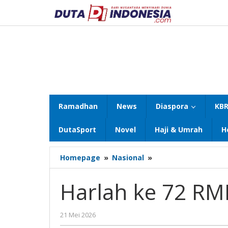
Lewati
ke
konten
Ramadhan
News
Diaspora
KBR
DutaSport
Novel
Haji & Umrah
H
Harlah
Homepage
»
Nasional
»
ke
72
Harlah ke 72 RM
RMI
NU,
Ini
oleh
21 Mei 2026
Programnya
Gatot