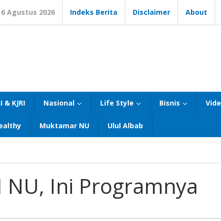
6 Agustus 2026
Indeks Berita
Disclaimer
About
I & KJRI
Nasional
Life Style
Bisnis
Vid
ealthy
Muktamar NU
Ulul Albab
I NU, Ini Programnya