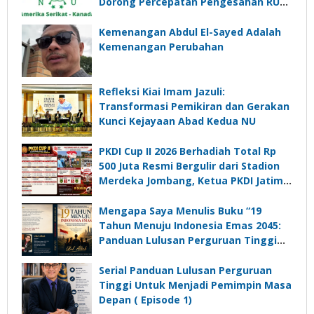
Dorong Percepatan Pengesahan RUU
Perampasan Aset
Kemenangan Abdul El-Sayed Adalah
Kemenangan Perubahan
Refleksi Kiai Imam Jazuli:
Transformasi Pemikiran dan Gerakan
Kunci Kejayaan Abad Kedua NU
PKDI Cup II 2026 Berhadiah Total Rp
500 Juta Resmi Bergulir dari Stadion
Merdeka Jombang, Ketua PKDI Jatim:
Ajang Silaturrahmi dan Media
Komunikasi Kades untuk Memajukan
Mengapa Saya Menulis Buku “19
Desa
Tahun Menuju Indonesia Emas 2045:
Panduan Lulusan Perguruan Tinggi
Untuk Menjadi Pemimpin Masa
Depan”?
Serial Panduan Lulusan Perguruan
Tinggi Untuk Menjadi Pemimpin Masa
Depan ( Episode 1)