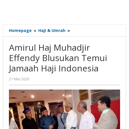
Amirul
Homepage
»
Haji & Umrah
»
Haj
Muhadjir
Amirul Haj Muhadjir
Effendy
Blusukan
Effendy Blusukan Temui
Temui
Jamaah Haji Indonesia
Jamaah
Haji
Indonesia
oleh
21 Mei 2026
Gatot
Susanto