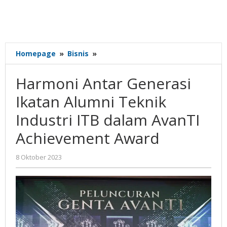
Harmoni
Homepage
»
Bisnis
»
Antar
Generasi
Harmoni Antar Generasi
Ikatan
Alumni
Ikatan Alumni Teknik
Teknik
Industri ITB dalam AvanTI
Industri
ITB
Achievement Award
dalam
AvanTI
oleh
8 Oktober 2023
Achievement
Gatot
Award
Susanto