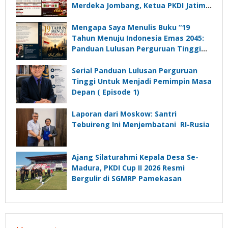
Merdeka Jombang, Ketua PKDI Jatim:
Ajang Silaturrahmi dan Media
Komunikasi Kades untuk Memajukan
Mengapa Saya Menulis Buku “19
Desa
Tahun Menuju Indonesia Emas 2045:
Panduan Lulusan Perguruan Tinggi
Untuk Menjadi Pemimpin Masa
Depan”?
Serial Panduan Lulusan Perguruan
Tinggi Untuk Menjadi Pemimpin Masa
Depan ( Episode 1)
Laporan dari Moskow: Santri
Tebuireng Ini Menjembatani RI-Rusia
Ajang Silaturahmi Kepala Desa Se-
Madura, PKDI Cup II 2026 Resmi
Bergulir di SGMRP Pamekasan