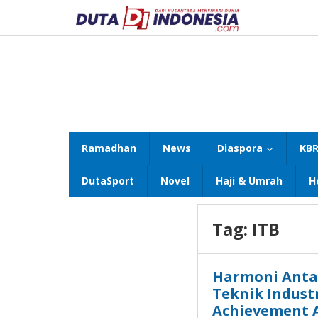
Lewati
ke
konten
Ramadhan
News
Diaspora
KBR
DutaSport
Novel
Haji & Umrah
H
Tag:
ITB
Harmoni Anta
Teknik Indust
Achievement 