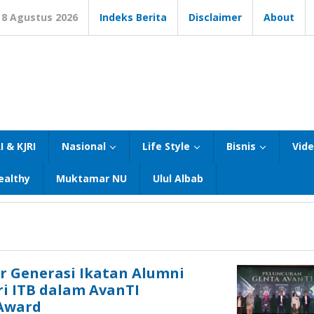
8 Agustus 2026
Indeks Berita
Disclaimer
About
I & KJRI
Nasional
Life Style
Bisnis
Vid
ealthy
Muktamar NU
Ulul Albab
r Generasi Ikatan Alumni
ri ITB dalam AvanTI
Award