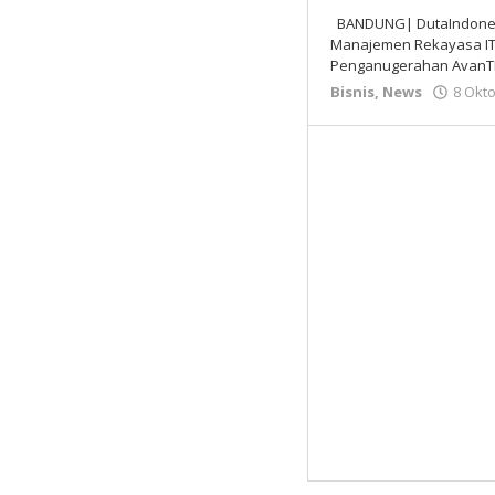
BANDUNG| DutaIndonesia
Manajemen Rekayasa IT
Penganugerahan AvanTI
Bisnis
,
News
8 Okt