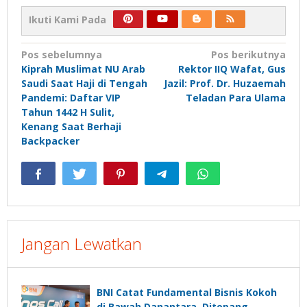
Ikuti Kami Pada
Navigasi
Pos sebelumnya
Pos berikutnya
Kiprah Muslimat NU Arab
Rektor IIQ Wafat, Gus
pos
Saudi Saat Haji di Tengah
Jazil: Prof. Dr. Huzaemah
Pandemi: Daftar VIP
Teladan Para Ulama
Tahun 1442 H Sulit,
Kenang Saat Berhaji
Backpacker
Jangan Lewatkan
BNI Catat Fundamental Bisnis Kokoh
di Bawah Danantara, Ditopang