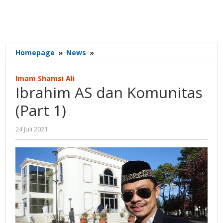
Ibrahim
Homepage
»
News
»
AS
dan
Imam Shamsi Ali
Komunitas
Ibrahim AS dan Komunitas
(Part
1)
(Part 1)
oleh
24 Juli 2021
Gatot
Susanto