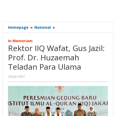
Rektor
Homepage
»
Nasional
»
IIQ
Wafat,
In Memoriam
Gus
Rektor IIQ Wafat, Gus Jazil:
Jazil:
Prof.
Prof. Dr. Huzaemah
Dr.
Teladan Para Ulama
Huzaemah
Teladan
Para
oleh
24 Juli 2021
Gatot
Ulama
Susanto