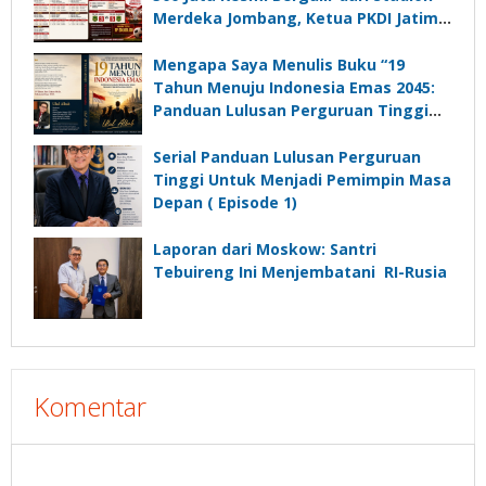
Merdeka Jombang, Ketua PKDI Jatim:
Ajang Silaturrahmi dan Media
Komunikasi Kades untuk Memajukan
Mengapa Saya Menulis Buku “19
Desa
Tahun Menuju Indonesia Emas 2045:
Panduan Lulusan Perguruan Tinggi
Untuk Menjadi Pemimpin Masa
Depan”?
Serial Panduan Lulusan Perguruan
Tinggi Untuk Menjadi Pemimpin Masa
Depan ( Episode 1)
Laporan dari Moskow: Santri
Tebuireng Ini Menjembatani RI-Rusia
Komentar