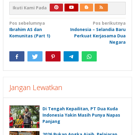
Ikuti Kami Pada
Navigasi
Pos sebelumnya
Pos berikutnya
Ibrahim AS dan
Indonesia – Selandia Baru
pos
Komunitas (Part 1)
Perkuat Kerjasama Dua
Negara
Jangan Lewatkan
Di Tengah Kepailitan, PT Dua Kuda
Indonesia Yakin Masih Punya Napas
Panjang
2026 Bukan Angka Ajaib, Pelajaran