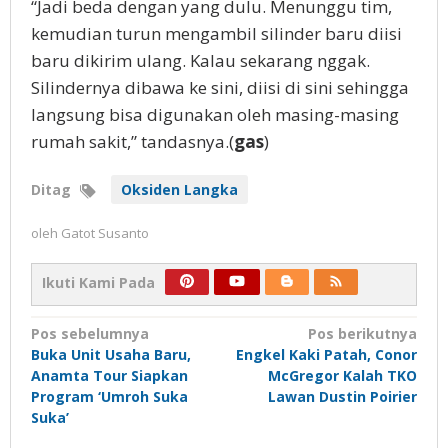
“Jadi beda dengan yang dulu. Menunggu tim,
kemudian turun mengambil silinder baru diisi
baru dikirim ulang. Kalau sekarang nggak.
Silindernya dibawa ke sini, diisi di sini sehingga
langsung bisa digunakan oleh masing-masing
rumah sakit,” tandasnya.(
gas
)
Ditag
Oksiden Langka
oleh
Gatot Susanto
Ikuti Kami Pada
Navigasi
Pos sebelumnya
Pos berikutnya
Buka Unit Usaha Baru,
Engkel Kaki Patah, Conor
pos
Anamta Tour Siapkan
McGregor Kalah TKO
Program ‘Umroh Suka
Lawan Dustin Poirier
Suka’