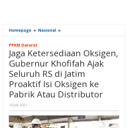
Jaga
Homepage
»
Nasional
»
Ketersediaan
Oksigen,
PPKM Darurat
Gubernur
Jaga Ketersediaan Oksigen,
Khofifah
Ajak
Gubernur Khofifah Ajak
Seluruh
Seluruh RS di Jatim
RS
di
Proaktif Isi Oksigen ke
Jatim
Proaktif
Pabrik Atau Distributor
Isi
Oksigen
oleh
10 Juli 2021
ke
Gatot
Pabrik
Susanto
Atau
Distributor