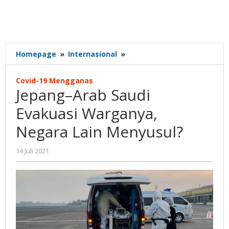
Jepang–
Homepage
»
Internasional
»
Arab
Saudi
Covid-19 Mengganas
Evakuasi
Jepang–Arab Saudi
Warganya,
Negara
Evakuasi Warganya,
Lain
Negara Lain Menyusul?
Menyusul?
oleh
14 Juli 2021
Gatot
Susanto