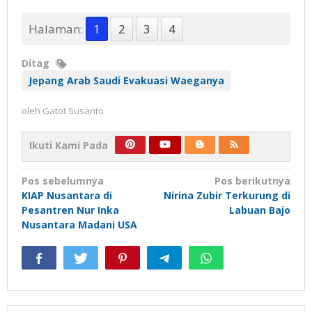
Halaman:
1
2
3
4
Ditag
Jepang Arab Saudi Evakuasi Waeganya
oleh
Gatot Susanto
Ikuti Kami Pada
Navigasi
Pos sebelumnya
Pos berikutnya
KIAP Nusantara di
Nirina Zubir Terkurung di
pos
Pesantren Nur Inka
Labuan Bajo
Nusantara Madani USA