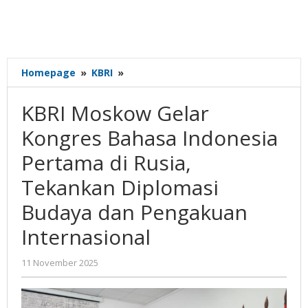
KBRI
Homepage
»
KBRI
»
Moskow
Gelar
KBRI Moskow Gelar
Kongres
Bahasa
Kongres Bahasa Indonesia
Indonesia
Pertama di Rusia,
Pertama
di
Tekankan Diplomasi
Rusia,
Tekankan
Budaya dan Pengakuan
Diplomasi
Internasional
Budaya
dan
Pengakuan
oleh
11 November 2025
Internasional
Gatot
Susanto