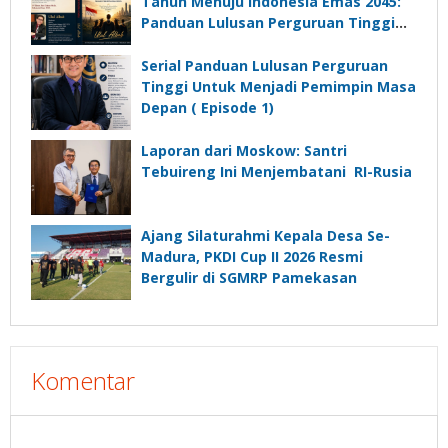
Desa
Tahun Menuju Indonesia Emas 2045:
Panduan Lulusan Perguruan Tinggi
Untuk Menjadi Pemimpin Masa
Depan”?
Serial Panduan Lulusan Perguruan
Tinggi Untuk Menjadi Pemimpin Masa
Depan ( Episode 1)
Laporan dari Moskow: Santri
Tebuireng Ini Menjembatani RI-Rusia
Ajang Silaturahmi Kepala Desa Se-
Madura, PKDI Cup II 2026 Resmi
Bergulir di SGMRP Pamekasan
Komentar