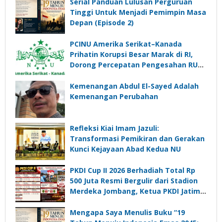
Serial Panduan Lulusan Perguruan
Tinggi Untuk Menjadi Pemimpin Masa
Depan (Episode 2)
PCINU Amerika Serikat–Kanada
Prihatin Korupsi Besar Marak di RI,
Dorong Percepatan Pengesahan RUU
Perampasan Aset
Kemenangan Abdul El-Sayed Adalah
Kemenangan Perubahan
Refleksi Kiai Imam Jazuli:
Transformasi Pemikiran dan Gerakan
Kunci Kejayaan Abad Kedua NU
PKDI Cup II 2026 Berhadiah Total Rp
500 Juta Resmi Bergulir dari Stadion
Merdeka Jombang, Ketua PKDI Jatim:
Ajang Silaturrahmi dan Media
Komunikasi Kades untuk Memajukan
Mengapa Saya Menulis Buku “19