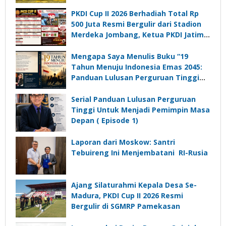
PKDI Cup II 2026 Berhadiah Total Rp
500 Juta Resmi Bergulir dari Stadion
Merdeka Jombang, Ketua PKDI Jatim:
Ajang Silaturrahmi dan Media
Komunikasi Kades untuk Memajukan
Mengapa Saya Menulis Buku “19
Desa
Tahun Menuju Indonesia Emas 2045:
Panduan Lulusan Perguruan Tinggi
Untuk Menjadi Pemimpin Masa
Depan”?
Serial Panduan Lulusan Perguruan
Tinggi Untuk Menjadi Pemimpin Masa
Depan ( Episode 1)
Laporan dari Moskow: Santri
Tebuireng Ini Menjembatani RI-Rusia
Ajang Silaturahmi Kepala Desa Se-
Madura, PKDI Cup II 2026 Resmi
Bergulir di SGMRP Pamekasan