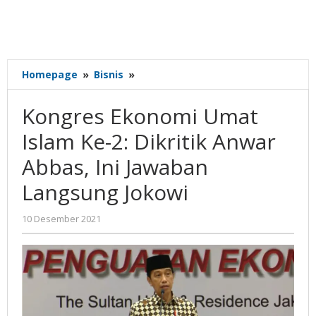
Kongres
Homepage
»
Bisnis
»
Ekonomi
Umat
Kongres Ekonomi Umat
Islam
Ke-
Islam Ke-2: Dikritik Anwar
2:
Abbas, Ini Jawaban
Dikritik
Anwar
Langsung Jokowi
Abbas,
Ini
oleh
10 Desember 2021
Jawaban
Gatot
Langsung
Susanto
Jokowi