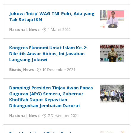
Gatot
Susanto
Jokowi ‘Intip’ WAG TNI-Polri, Ada yang
Tak Setuju IKN
oleh
Nasional
,
News
1 Maret 2022
Gatot
Susanto
Kongres Ekonomi Umat Islam Ke-2:
Dikritik Anwar Abbas, Ini Jawaban
Langsung Jokowi
oleh
Bisnis
,
News
10 Desember 2021
Gatot
Susanto
Dampingi Presiden Tinjau Awan Panas
Guguran (APG) Semeru, Gubernur
Khofifah Dapat Kepastian
Dibangunkan Jembatan Darurat
oleh
Nasional
,
News
7 Desember 2021
Nilna
Niswah