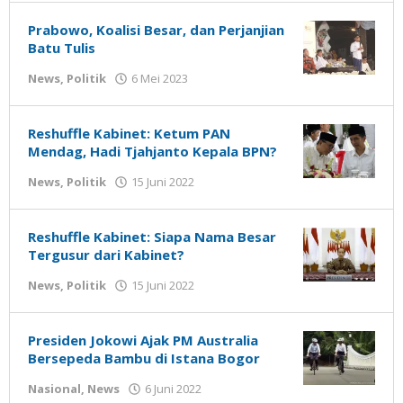
Susanto
Prabowo, Koalisi Besar, dan Perjanjian
Batu Tulis
oleh
News
,
Politik
6 Mei 2023
Gatot
Susanto
Reshuffle Kabinet: Ketum PAN
Mendag, Hadi Tjahjanto Kepala BPN?
oleh
News
,
Politik
15 Juni 2022
Gatot
Susanto
Reshuffle Kabinet: Siapa Nama Besar
Tergusur dari Kabinet?
oleh
News
,
Politik
15 Juni 2022
Gatot
Susanto
Presiden Jokowi Ajak PM Australia
Bersepeda Bambu di Istana Bogor
oleh
Nasional
,
News
6 Juni 2022