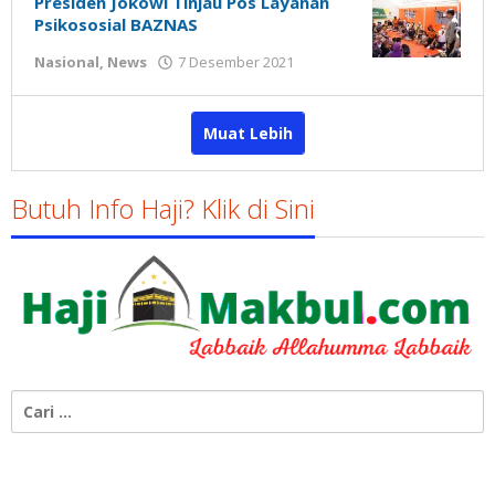
Presiden Jokowi Tinjau Pos Layanan
Psikososial BAZNAS
oleh
Nasional
,
News
7 Desember 2021
Gatot
Susanto
Muat Lebih
Butuh Info Haji? Klik di Sini
Cari
untuk: