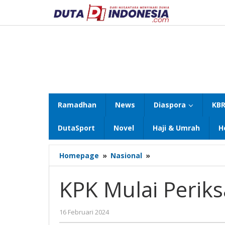
Lewati
ke
konten
Ramadhan
News
Diaspora
KBR
DutaSport
Novel
Haji & Umrah
H
KPK
Homepage
»
Nasional
»
Mulai
Periksa
KPK Mulai Perik
Bupati
Gus
Muhdlor
oleh
16 Februari 2024
Gatot