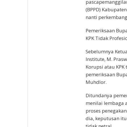
pascapemanggilan
(BPPD) Kabupaten 
nanti perkembang
Pemeriksaan Bupat
KPK Tidak Profesi
Sebelumnya Ketua
Institute, M. Pr
Korupsi atau KPK 
pemeriksaan Bupat
Muhdlor.
Ditundanya pemer
menilai lembaga a
proses penegakan
dia, keputusan it
tidak netral.