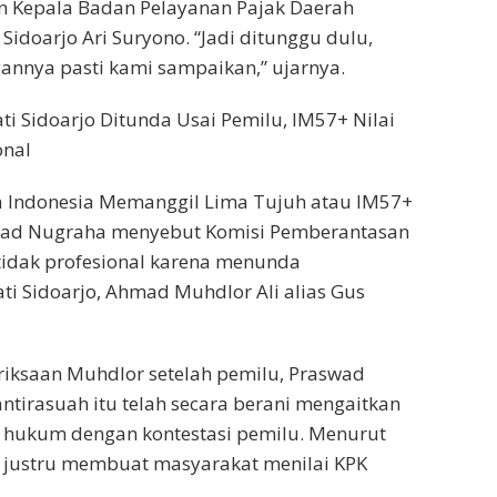
 Kepala Badan Pelayanan Pajak Daerah
Sidoarjo Ari Suryono. “Jadi ditunggu dulu,
annya pasti kami sampaikan,” ujarnya.
i Sidoarjo Ditunda Usai Pemilu, IM57+ Nilai
onal
 Indonesia Memanggil Lima Tujuh atau IM57+
aswad Nugraha menyebut Komisi Pemberantasan
tidak profesional karena menunda
i Sidoarjo, Ahmad Muhdlor Ali alias Gus
iksaan Muhdlor setelah pemilu, Praswad
ntirasuah itu telah secara berani mengaitkan
 hukum dengan kontestasi pemilu. Menurut
u justru membuat masyarakat menilai KPK