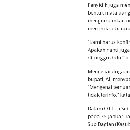
Penyidik juga me
bentuk mata uang
mengumumkan nom
memeriksa barang b
“Kami harus konfi
Apakah nanti juga
ditunggu dulu,” u
Mengenai dugaan 
bupati, Ali menya
“Mengenai temuan 
tidak terinfo,” kat
Dalam OTT di Sido
pada 25 Januari la
Sub Bagian (Kasu