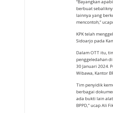
“Bayangkan apabi
berbuat sebalikn
lainnya yang berk
mencontoh,” ucap
KPK telah menggel
Sidoarjo pada Kam
Dalam OTT itu, ti
penggeledahan di 
30 Januari 2024. 
Wibawa, Kantor BP
Tim penyidik kem
berbagai dokumen
ada bukti lain ala
BPPD,” ucap Ali Fik