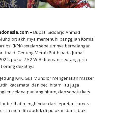
donesia.com –
Bupati Sidoarjo Ahmad
 Muhdlor) akhirnya memenuhi panggilan Komisi
rupsi (KPK) setelah sebelumnya berhalangan
r tiba di Gedung Merah Putih pada Jumat
 2024, pukul 7.52 WIB ditemani seorang pria
t orang dekatnya
gedung KPK, Gus Muhdlor mengenakan masker
tih, kacamata, dan peci hitam. Itu juga
gker, celana panjang hitam, dan sepatu kets.
r terlihat menghindar dari jepretan kamera
er. Ia memilih duduk di pojokan dan sibuk