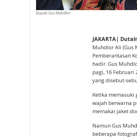
Bupati Gus Muhdlor
JAKARTA| DutaIn
Muhdlor Ali (Gus
Pemberantasan Ko
hadir. Gus Muhdlo
pagi, 16 Februari
yang disebut-sebu
Ketika memasuki 
wajah berwarna pu
memakai jaket don
Namun Gus Muhdlo
beberapa fotograf