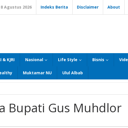
8 Agustus 2026
Indeks Berita
Disclaimer
About
I & KJRI
Nasional
Life Style
Bisnis
Vid
ealthy
Muktamar NU
Ulul Albab
sa Bupati Gus Muhdlor