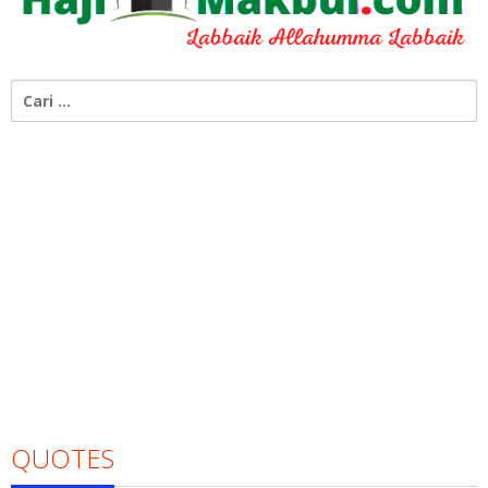
Cari
untuk:
QUOTES