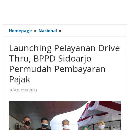
Launching
Homepage
»
Nasional
»
Pelayanan
Drive
Launching Pelayanan Drive
Thru,
BPPD
Thru, BPPD Sidoarjo
Sidoarjo
Permudah Pembayaran
Permudah
Pembayaran
Pajak
Pajak
oleh
10 Agustus 2021
Nilna
Niswah