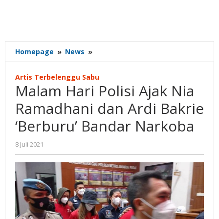
Malam
Homepage
»
News
»
Hari
Polisi
Artis Terbelenggu Sabu
Ajak
Malam Hari Polisi Ajak Nia
Nia
Ramadhani
Ramadhani dan Ardi Bakrie
dan
‘Berburu’ Bandar Narkoba
Ardi
Bakrie
'Berburu'
oleh
8 Juli 2021
Gatot
Bandar
Susanto
Narkoba