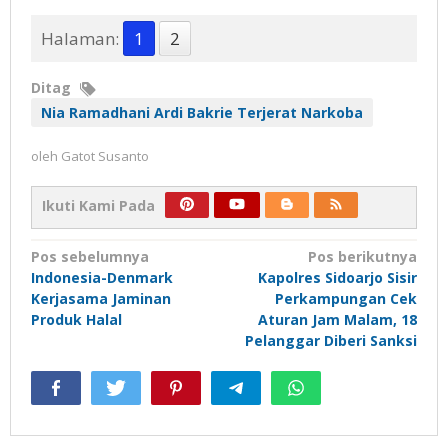
Halaman:
1
2
Ditag
Nia Ramadhani Ardi Bakrie Terjerat Narkoba
oleh
Gatot Susanto
Ikuti Kami Pada
Navigasi
Pos sebelumnya
Pos berikutnya
Indonesia-Denmark
Kapolres Sidoarjo Sisir
pos
Kerjasama Jaminan
Perkampungan Cek
Produk Halal
Aturan Jam Malam, 18
Pelanggar Diberi Sanksi