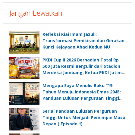
Jangan Lewatkan
Refleksi Kiai Imam Jazuli:
Transformasi Pemikiran dan Gerakan
Kunci Kejayaan Abad Kedua NU
PKDI Cup II 2026 Berhadiah Total Rp
500 Juta Resmi Bergulir dari Stadion
Merdeka Jombang, Ketua PKDI Jatim:
Ajang Silaturrahmi dan Media
Komunikasi Kades untuk Memajukan
Mengapa Saya Menulis Buku “19
Desa
Tahun Menuju Indonesia Emas 2045:
Panduan Lulusan Perguruan Tinggi
Untuk Menjadi Pemimpin Masa
Depan”?
Serial Panduan Lulusan Perguruan
Tinggi Untuk Menjadi Pemimpin Masa
Depan ( Episode 1)