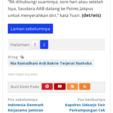
“RA dihubungi suaminya, sore hari atau setelah
Isya, Saudara AAB datang ke Polres Jakpus
untuk menyerahkan diri,” kata Yusri.
(det/wis)
Laman sebelumnya
Halaman:
1
2
Ditag
Nia Ramadhani Ardi Bakrie Terjerat Narkoba
oleh
Gatot Susanto
Ikuti Kami Pada
Navigasi
Pos sebelumnya
Pos berikutnya
Indonesia-Denmark
Kapolres Sidoarjo Sisir
pos
Kerjasama Jaminan
Perkampungan Cek