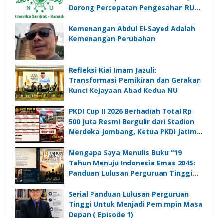
Dorong Percepatan Pengesahan RUU
Perampasan Aset
Kemenangan Abdul El-Sayed Adalah
Kemenangan Perubahan
Refleksi Kiai Imam Jazuli:
Transformasi Pemikiran dan Gerakan
Kunci Kejayaan Abad Kedua NU
PKDI Cup II 2026 Berhadiah Total Rp
500 Juta Resmi Bergulir dari Stadion
Merdeka Jombang, Ketua PKDI Jatim:
Ajang Silaturrahmi dan Media
Komunikasi Kades untuk Memajukan
Mengapa Saya Menulis Buku “19
Desa
Tahun Menuju Indonesia Emas 2045:
Panduan Lulusan Perguruan Tinggi
Untuk Menjadi Pemimpin Masa
Depan”?
Serial Panduan Lulusan Perguruan
Tinggi Untuk Menjadi Pemimpin Masa
Depan ( Episode 1)