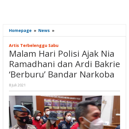
Malam
Homepage
»
News
»
Hari
Polisi
Artis Terbelenggu Sabu
Ajak
Malam Hari Polisi Ajak Nia
Nia
Ramadhani
Ramadhani dan Ardi Bakrie
dan
‘Berburu’ Bandar Narkoba
Ardi
Bakrie
'Berburu'
oleh
8 Juli 2021
Gatot
Bandar
Susanto
Narkoba