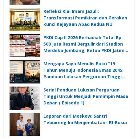
Refleksi Kiai Imam Jazuli:
Transformasi Pemikiran dan Gerakan
Kunci Kejayaan Abad Kedua NU
PKDI Cup II 2026 Berhadiah Total Rp
500 Juta Resmi Bergulir dari Stadion
Merdeka Jombang, Ketua PKDI Jatim:
Ajang Silaturrahmi dan Media
Komunikasi Kades untuk Memajukan
Mengapa Saya Menulis Buku “19
Desa
Tahun Menuju Indonesia Emas 2045:
Panduan Lulusan Perguruan Tinggi
Untuk Menjadi Pemimpin Masa
Depan”?
Serial Panduan Lulusan Perguruan
Tinggi Untuk Menjadi Pemimpin Masa
Depan ( Episode 1)
Laporan dari Moskow: Santri
Tebuireng Ini Menjembatani RI-Rusia