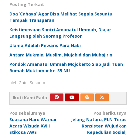
Posting Terkait
Doa ‘Cahaya’ Agar Bisa Melihat Segala Sesuatu
Tampak Transparan
Keistimewaan Santri Amanatul Ummah, Diajar
Langsung oleh Seorang Profesor
Ulama Adalah Pewaris Para Nabi
Antara Mukmin, Muslim, Mujahid dan Muhajirin
Pondok Amanatul Ummah Mojokerto SIap Jadi Tuan
Rumah Muktamar ke-35 NU
oleh
Gatot Susanto
Ikuti Kami Pada
Navigasi
Pos sebelumnya
Pos berikutnya
Suasana Haru Warnai
Jelang Nataru, PLN Terus
pos
Acara Wisuda XVIII
Konsisten Wujudkan
Stikosa AWS
Kepedulian Sosial,