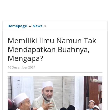
Memiliki
Homepage
»
News
»
Ilmu
Namun
Memiliki Ilmu Namun Tak
Tak
Mendapatkan
Mendapatkan Buahnya,
Buahnya,
Mengapa?
Mengapa?
oleh
16 Desember 2024
Gatot
Susanto