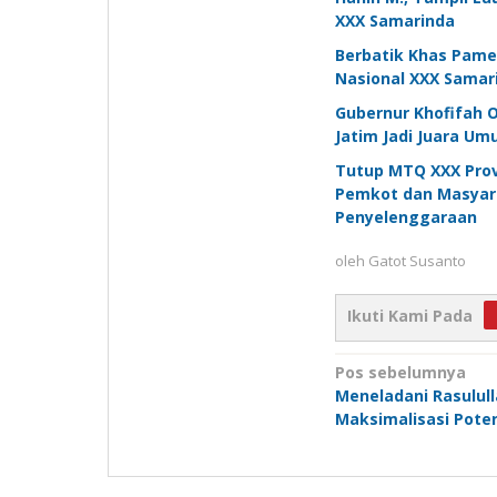
XXX Samarinda
Berbatik Khas Pame
Nasional XXX Samar
Gubernur Khofifah O
Jatim Jadi Juara U
Tutup MTQ XXX Provi
Pemkot dan Masyar
Penyelenggaraan
oleh
Gatot Susanto
Ikuti Kami Pada
Navigasi
Pos sebelumnya
Meneladani Rasulul
pos
Maksimalisasi Poten