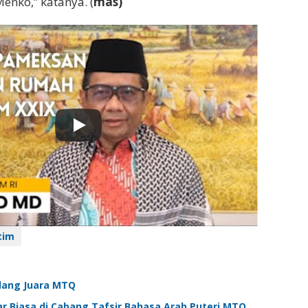
enko,” katanya. (
mas)
tim
alang Juara MTQ
ar Biasa di Cabang Tafsir Bahasa Arab Puteri MTQ