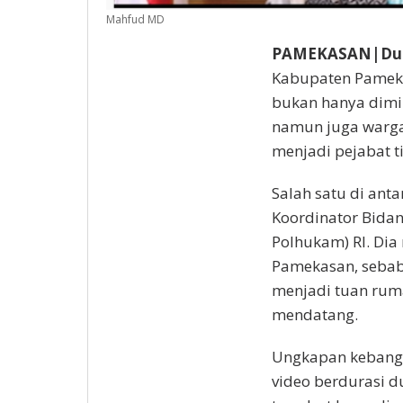
Mahfud MD
PAMEKASAN|Dut
Kabupaten Pameka
bukan hanya dimil
namun juga warga
menjadi pejabat t
Salah satu di ant
Koordinator Bida
Polhukam) RI. Di
Pamekasan, sebab 
menjadi tuan rum
mendatang.
Ungkapan kebang
video berdurasi d