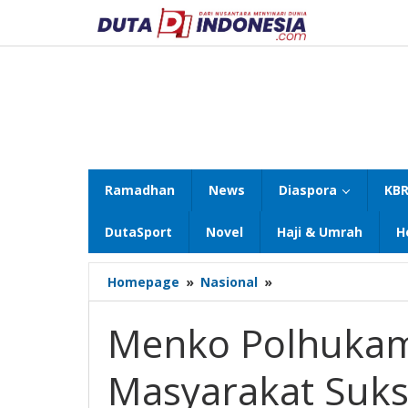
Lewati
ke
konten
Ramadhan
News
Diaspora
KBR
DutaSport
Novel
Haji & Umrah
H
Menko
Homepage
»
Nasional
»
Polhukam
Mahfud
Menko Polhukam
MD
Ajak
Masyarakat Suks
Masyarakat
Sukseskan