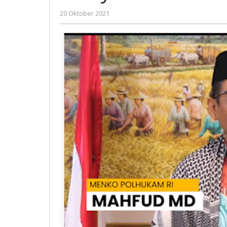
MTQ
oleh
20 Oktober 2021
XXIX
Gatot
Jatim
Susanto