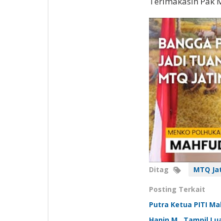
Terimakasih Pak M
Ditag
MTQ Ja
Posting Terkait
Putra Ketua PITI M
Hanin M., Tampil Lu