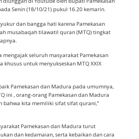
n diunggah di Youtube oleh Bupati Pamekasan
da Senin (18/10/21) pukul 16.20 kemarin.
syukur dan bangga hati karena Pamekasan
ah musabaqah tilawatil quran (MTQ) tingkat
kapnya.
uga mengajak seluruh masyarakat Pamekasan
a khusus untuk menyukseskan MTQ XXIX
a baik Pamekasan dan Madura pada umumnya,
 ini , orang-orang Pamekasan dan Madura
bahwa kita memiliki sifat sifat qurani,”
syarakat Pamekasan dan Madura turut
kan dan kedamaian, serta kebaikan dan cara