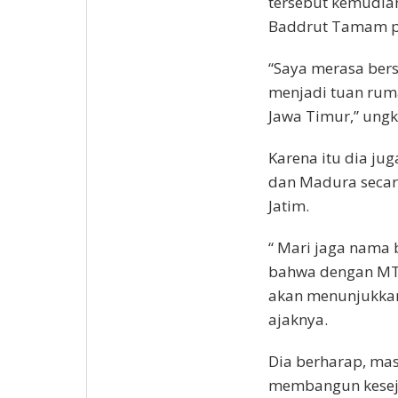
tersebut kemudia
Baddrut Tamam pa
“Saya merasa ber
menjadi tuan rum
Jawa Timur,” ung
Karena itu dia j
dan Madura secar
Jatim.
“ Mari jaga nam
bahwa dengan MTQ
akan menunjukkan 
ajaknya.
Dia berharap, ma
membangun keseju