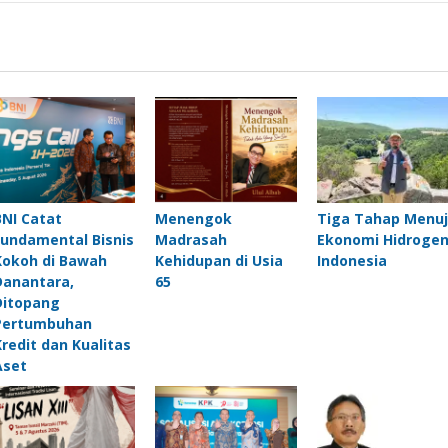
BNI Catat
Menengok
Tiga Tahap Menu
Fundamental Bisnis
Madrasah
Ekonomi Hidroge
Kokoh di Bawah
Kehidupan di Usia
Indonesia
Danantara,
65
Ditopang
Pertumbuhan
Kredit dan Kualitas
Aset