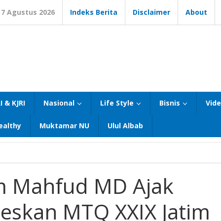
7 Agustus 2026
Indeks Berita
Disclaimer
About
I & KJRI
Nasional
Life Style
Bisnis
Vid
ealthy
Muktamar NU
Ulul Albab
 Mahfud MD Ajak
eskan MTQ XXIX Jatim