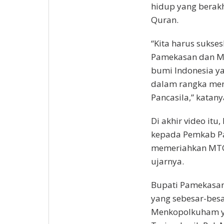
hidup yang berakh
Quran.
“Kita harus suks
Pamekasan dan Ma
bumi Indonesia y
dalam rangka men
Pancasila,” katany
Di akhir video i
kepada Pemkab P
memeriahkan MTQ 
ujarnya.
Bupati Pamekasan
yang sebesar-bes
Menkopolkuham ya