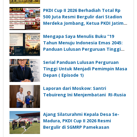
PKDI Cup II 2026 Berhadiah Total Rp
500 Juta Resmi Bergulir dari Stadion
Merdeka Jombang, Ketua PKDI Jatim:
Ajang Silaturrahmi dan Media
Komunikasi Kades untuk Memajukan
Mengapa Saya Menulis Buku “19
Desa
Tahun Menuju Indonesia Emas 2045:
Panduan Lulusan Perguruan Tinggi
Untuk Menjadi Pemimpin Masa
Depan”?
Serial Panduan Lulusan Perguruan
Tinggi Untuk Menjadi Pemimpin Masa
Depan ( Episode 1)
Laporan dari Moskow: Santri
Tebuireng Ini Menjembatani RI-Rusia
Ajang Silaturahmi Kepala Desa Se-
Madura, PKDI Cup II 2026 Resmi
Bergulir di SGMRP Pamekasan