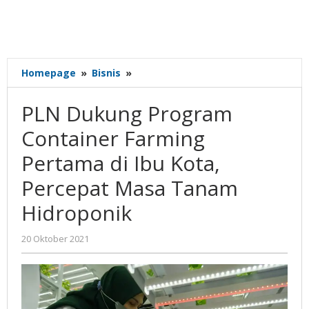
PLN
Homepage
»
Bisnis
»
Dukung
Program
PLN Dukung Program
Container
Farming
Container Farming
Pertama
Pertama di Ibu Kota,
di
Ibu
Percepat Masa Tanam
Kota,
Percepat
Hidroponik
Masa
Tanam
oleh
20 Oktober 2021
Hidroponik
Nilna
Niswah