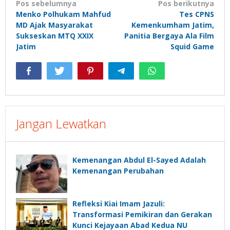
Navigasi
Pos sebelumnya
Pos berikutnya
Menko Polhukam Mahfud
Tes CPNS
pos
MD Ajak Masyarakat
Kemenkumham Jatim,
Sukseskan MTQ XXIX
Panitia Bergaya Ala Film
Jatim
Squid Game
Jangan Lewatkan
Kemenangan Abdul El-Sayed Adalah
Kemenangan Perubahan
Refleksi Kiai Imam Jazuli:
Transformasi Pemikiran dan Gerakan
Kunci Kejayaan Abad Kedua NU