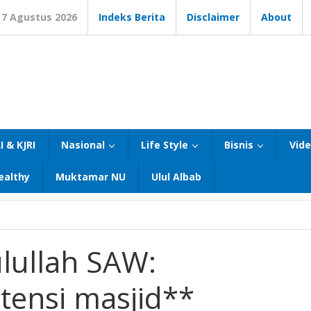
7 Agustus 2026
Indeks Berita
Disclaimer
About
I & KJRI
Nasional
Life Style
Bisnis
Vid
ealthy
Muktamar NU
Ulul Albab
lullah SAW:
tensi masjid**