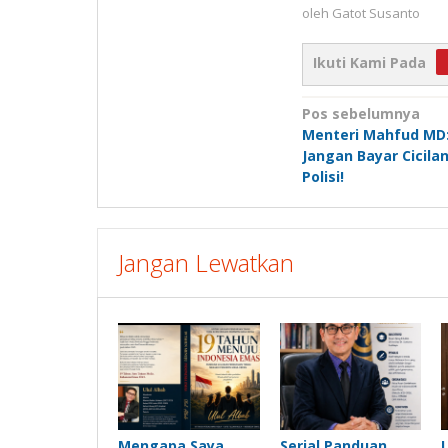
oleh
Gatot Susanto
Ikuti Kami Pada
Navigasi
Pos sebelumnya
Menteri Mahfud MD: 
pos
Jangan Bayar Cicilan
Polisi!
Jangan Lewatkan
Mengapa Saya
Serial Panduan