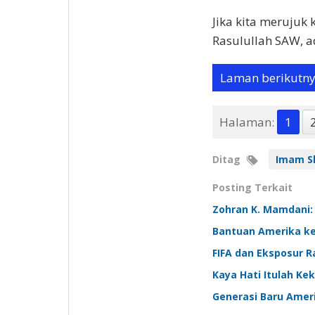
Jika kita merujuk
Rasulullah SAW, a
Laman berikutn
Halaman:
1
Ditag
Imam Sh
Posting Terkait
Zohran K. Mamdani:
Bantuan Amerika ke 
FIFA dan Eksposur 
Kaya Hati Itulah Ke
Generasi Baru Amer