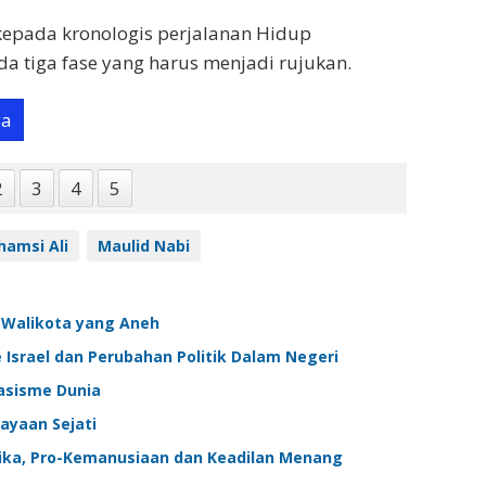
 kepada kronologis perjalanan Hidup
da tiga fase yang harus menjadi rujukan.
ya
2
3
4
5
amsi Ali
Maulid Nabi
 Walikota yang Aneh
Israel dan Perubahan Politik Dalam Negeri
Rasisme Dunia
kayaan Sejati
ika, Pro-Kemanusiaan dan Keadilan Menang