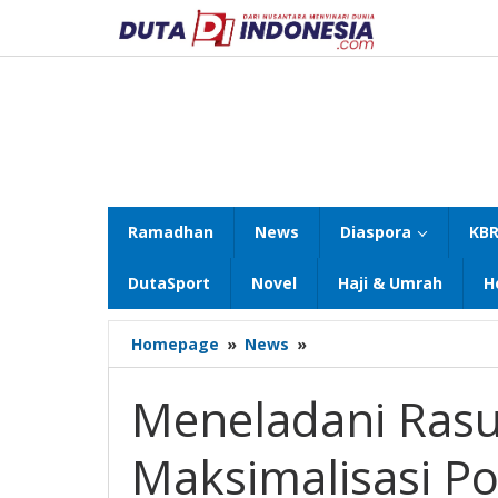
Lewati
ke
konten
Ramadhan
News
Diaspora
KBR
DutaSport
Novel
Haji & Umrah
H
Meneladani
Homepage
»
News
»
Rasulullah
SAW:
Meneladani Rasu
Maksimalisasi
Potensi
Maksimalisasi Po
masjid**