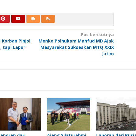
Pos berikutnya
Korban Pinjol
Menko Polhukam Mahfud MD Ajak
, tapi Lapor
Masyarakat Sukseskan MTQ XXIX
Jatim
Laporan dari
Ajang Silaturahmi
Laporan dari Rusia