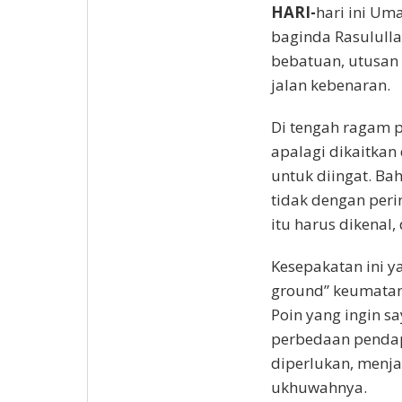
HARI-
hari ini Um
baginda Rasululla
bebatuan, utusan 
jalan kebenaran.
Di tengah ragam 
apalagi dikaitkan
untuk diingat. Ba
tidak dengan per
itu harus dikenal, 
Kesepakatan ini y
ground” keumatan
Poin yang ingin s
perbedaan pendap
diperlukan, menja
ukhuwahnya.