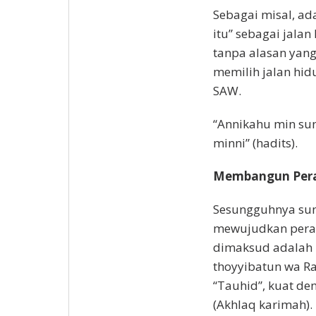
Sebagai misal, a
itu” sebagai jala
tanpa alasan yang
memilih jalan hidu
SAW.
“Annikahu min sun
minni” (hadits).
Membangun Perad
Sesungguhnya sunn
mewujudkan pera
dimaksud adalah 
thoyyibatun wa R
“Tauhid”, kuat de
(Akhlaq karimah).