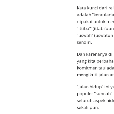
Kata kunci dari re
adalah “ketaulad
dipakai untuk mem
“ittiba’” (ittabi’
“uswah” (uswatun 
sendiri.
Dan karenanya di 
yang kita perbahar
komitmen taulada
mengikuti jalan at
“Jalan hidup” ini
populer “sunnah”.
seluruh aspek hid
sekali pun.