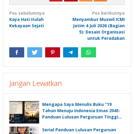
Navigasi
Pos sebelumnya
Pos berikutnya
Kaya Hati Itulah
Menyambut Muswil ICMI
pos
Kekayaan Sejati
Jatim 4 Juli 2026 (Bagian
5): Desain Organisasi
untuk Peradaban
Jangan Lewatkan
Mengapa Saya Menulis Buku “19
Tahun Menuju Indonesia Emas 2045:
Panduan Lulusan Perguruan Tinggi
Untuk Menjadi Pemimpin Masa
Depan”?
Serial Panduan Lulusan Perguruan