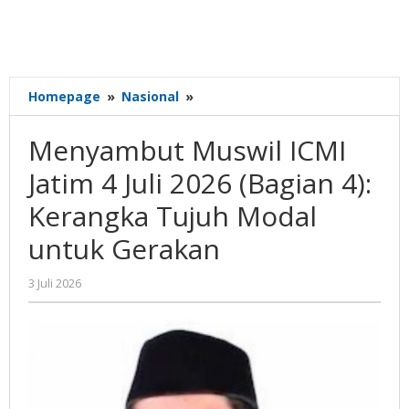
Menyambut
Homepage
»
Nasional
»
Muswil
ICMI
Menyambut Muswil ICMI
Jatim
4
Jatim 4 Juli 2026 (Bagian 4):
Juli
Kerangka Tujuh Modal
2026
(Bagian
untuk Gerakan
4):
Kerangka
oleh
3 Juli 2026
Tujuh
Gatot
Modal
Susanto
untuk
Gerakan