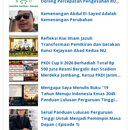
Dorong Percepatan Pengesahan RUU
Perampasan Aset
Kemenangan Abdul El-Sayed Adalah
Kemenangan Perubahan
Refleksi Kiai Imam Jazuli:
Transformasi Pemikiran dan Gerakan
Kunci Kejayaan Abad Kedua NU
PKDI Cup II 2026 Berhadiah Total Rp
500 Juta Resmi Bergulir dari Stadion
Merdeka Jombang, Ketua PKDI Jatim:
Ajang Silaturrahmi dan Media
Komunikasi Kades untuk Memajukan
Mengapa Saya Menulis Buku “19
Desa
Tahun Menuju Indonesia Emas 2045:
Panduan Lulusan Perguruan Tinggi
Untuk Menjadi Pemimpin Masa
Depan”?
Serial Panduan Lulusan Perguruan
Tinggi Untuk Menjadi Pemimpin Masa
Depan ( Episode 1)