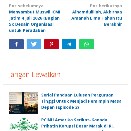
Navigasi
Pos sebelumnya
Pos berikutnya
Menyambut Muswil ICMI
Alhamdulillah, Akhirnya
pos
Jatim 4 Juli 2026 (Bagian
Amanah Lima Tahun Itu
5): Desain Organisasi
Berakhir
untuk Peradaban
Jangan Lewatkan
Serial Panduan Lulusan Perguruan
Tinggi Untuk Menjadi Pemimpin Masa
Depan (Episode 2)
PCINU Amerika Serikat–Kanada
Prihatin Korupsi Besar Marak di RI,