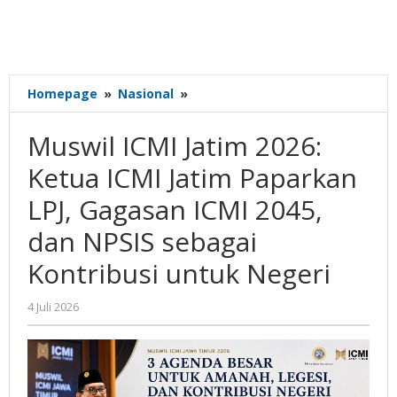
Muswil
Homepage
»
Nasional
»
ICMI
Jatim
Muswil ICMI Jatim 2026:
2026:
Ketua
Ketua ICMI Jatim Paparkan
ICMI
LPJ, Gagasan ICMI 2045,
Jatim
Paparkan
dan NPSIS sebagai
LPJ,
Gagasan
Kontribusi untuk Negeri
ICMI
2045,
oleh
4 Juli 2026
dan
Gatot
NPSIS
Susanto
sebagai
Kontribusi
untuk