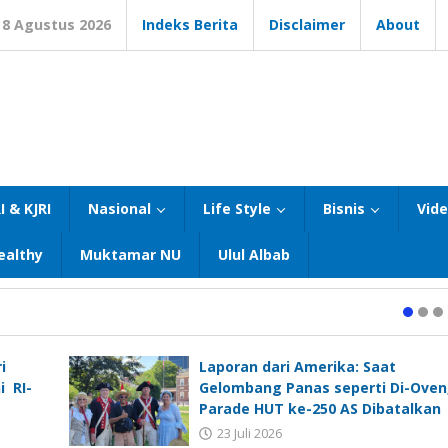
8 Agustus 2026
Indeks Berita
Disclaimer
About
I & KJRI
Nasional
Life Style
Bisnis
Vid
ealthy
Muktamar NU
Ulul Albab
i
Laporan dari Amerika: Saat
i RI-
Gelombang Panas seperti Di-Oven
Parade HUT ke-250 AS Dibatalkan
23 Juli 2026