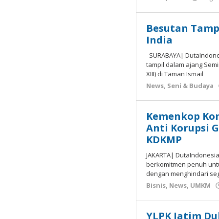
Besutan Tamp
India
SURABAYA| DutaIndones
tampil dalam ajang Semin
XIII) di Taman Ismail
News
,
Seni & Budaya
Kemenkop Kom
Anti Korupsi 
KDKMP
JAKARTA| DutaIndonesia
berkomitmen penuh untu
dengan menghindari sega
Bisnis
,
News
,
UMKM
YLPK Jatim Du