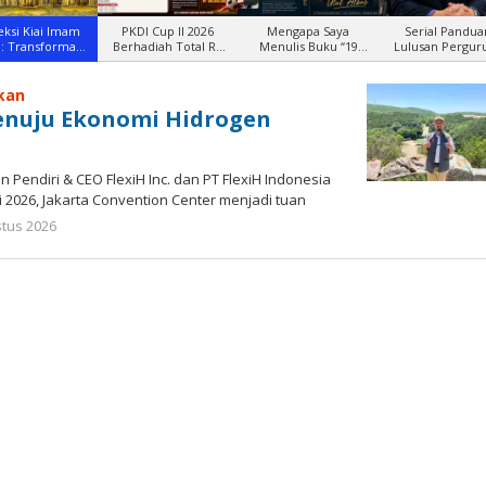
eksi Kiai Imam
PKDI Cup II 2026
Mengapa Saya
Serial Pandua
i: Transformasi
Berhadiah Total Rp
Menulis Buku “19
Lulusan Pergur
Pemik
500 Juta
Tahun Men
Tinggi Untuk
sia.com
kan
enuju Ekonomi Hidrogen
 Pendiri & CEO FlexiH Inc. dan PT FlexiH Indonesia
i 2026, Jakarta Convention Center menjadi tuan
oleh
stus 2026
Gatot
Susanto