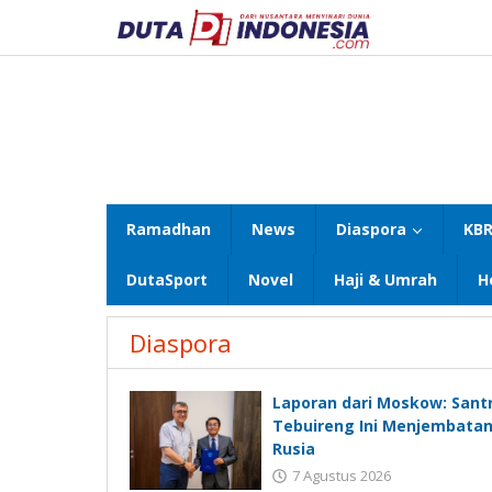
Lewati
ke
konten
Ramadhan
News
Diaspora
KBR
DutaSport
Novel
Haji & Umrah
H
Diaspora
Laporan dari Moskow: Santr
Tebuireng Ini Menjembatan
Rusia
7 Agustus 2026