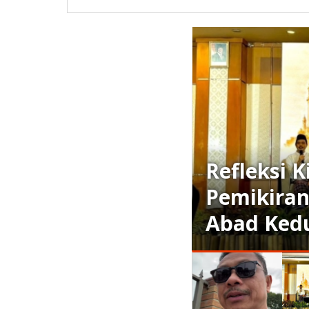
fleksi Kiai Imam Jazuli: Transf
mikiran dan Gerakan Kunci Ke
ad Kedua NU