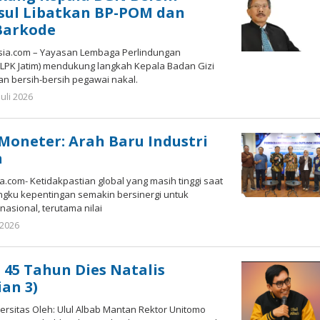
sul Libatkan BP-POM dan
Barkode
ia.com – Yayasan Lembaga Perlindungan
LPK Jatim) mendukung langkah Kepala Badan Gizi
n bersih-bersih pegawai nakal.
oleh
Juli 2026
Gatot
Susanto
 Moneter: Arah Baru Industri
n
com- Ketidakpastian global yang masih tinggi saat
gku kepentingan semakin bersinergi untuk
asional, terutama nilai
oleh
i 2026
Gatot
Susanto
45 Tahun Dies Natalis
an 3)
rsitas Oleh: Ulul Albab Mantan Rektor Unitomo