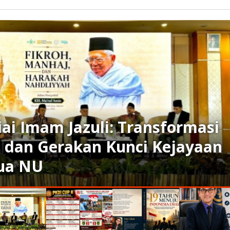
PKDI Cup II 2026 Be
Juta Resmi Bergulir
Merdeka Jombang, 
ormasi
Ajang Silaturrahmi
jayaan
Komunikasi Kades
Desa