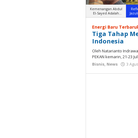
Kemenangan Abdul
Refl
El-Sayed Adalah
Jazul
Kemenangan P
DutaIndone
Energi Baru Terbaru
Tiga Tahap M
Indonesia
Oleh Natarianto Indrawan
PEKAN kemarin, 21-23 Jul
Bisnis
,
News
3 Agu