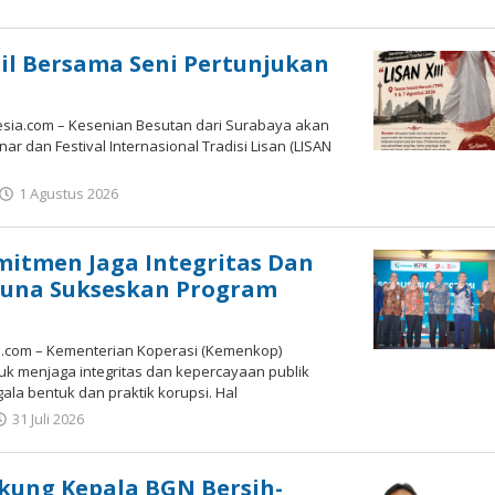
Gatot
Susanto
il Bersama Seni Pertunjukan
ia.com – Kesenian Besutan dari Surabaya akan
ar dan Festival Internasional Tradisi Lisan (LISAN
oleh
1 Agustus 2026
Gatot
Susanto
itmen Jaga Integritas Dan
Guna Sukseskan Program
.com – Kementerian Koperasi (Kemenkop)
k menjaga integritas dan kepercayaan publik
la bentuk dan praktik korupsi. Hal
oleh
31 Juli 2026
Gatot
Susanto
kung Kepala BGN Bersih-