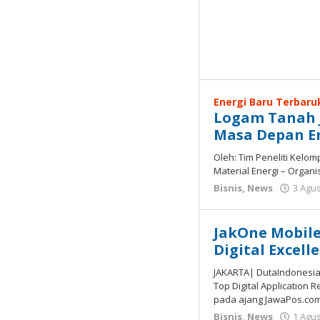
Energi Baru Terbaru
Logam Tanah J
Masa Depan En
Oleh: Tim Peneliti Kelom
Material Energi – Organi
Bisnis
,
News
3 Agu
JakOne Mobile
Digital Excell
JAKARTA| DutaIndonesia
Top Digital Application 
pada ajang JawaPos.co
Bisnis
,
News
1 Agu