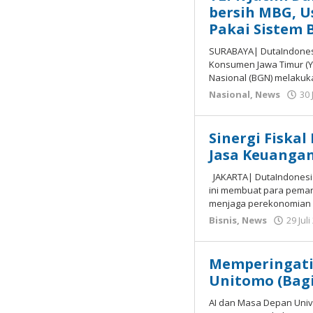
bersih MBG, U
Pakai Sistem 
SURABAYA| DutaIndones
Konsumen Jawa Timur (Y
Nasional (BGN) melakuka
Nasional
,
News
30 
Sinergi Fiskal
Jasa Keuanga
JAKARTA| DutaIndonesia.
ini membuat para peman
menjaga perekonomian n
Bisnis
,
News
29 Jul
Memperingati 
Unitomo (Bagi
AI dan Masa Depan Unive