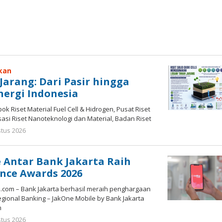
kan
arang: Dari Pasir hingga
ergi Indonesia
pok Riset Material Fuel Cell & Hidrogen, Pusat Riset
sasi Riset Nanoteknologi dan Material, Badan Riset
oleh
stus 2026
Gatot
Susanto
 Antar Bank Jakarta Raih
ence Awards 2026
.com – Bank Jakarta berhasil meraih penghargaan
Regional Banking – JakOne Mobile by Bank Jakarta
m
oleh
stus 2026