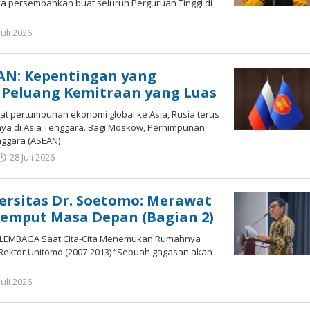
saya persembahkan buat seluruh Perguruan Tinggi di
oleh
Juli 2026
Gatot
Susanto
AN: Kepentingan yang
 Peluang Kemitraan yang Luas
at pertumbuhan ekonomi global ke Asia, Rusia terus
a di Asia Tenggara. Bagi Moskow, Perhimpunan
ggara (ASEAN)
oleh
28 Juli 2026
Gatot
Susanto
ersitas Dr. Soetomo: Merawat
jemput Masa Depan (Bagian 2)
 LEMBAGA Saat Cita-Cita Menemukan Rumahnya
 Rektor Unitomo (2007-2013) “Sebuah gagasan akan
oleh
Juli 2026
Gatot
Susanto