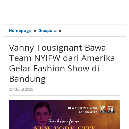
Vanny
Homepage
»
Diaspora
»
Tousignant
Bawa
Vanny Tousignant Bawa
Team
NYIFW
Team NYIFW dari Amerika
dari
Gelar Fashion Show di
Amerika
Gelar
Bandung
Fashion
Show
oleh
25 Maret 2025
di
Gatot
Bandung
Susanto