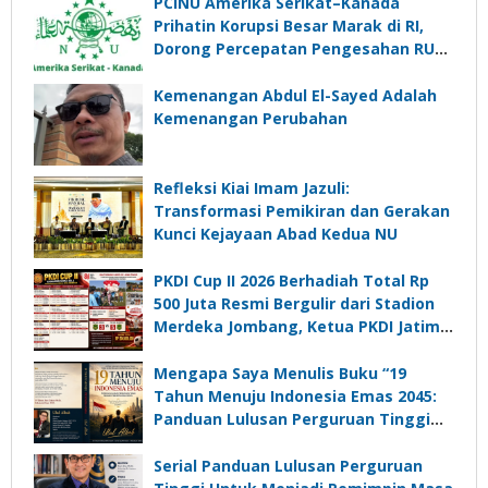
PCINU Amerika Serikat–Kanada
Prihatin Korupsi Besar Marak di RI,
Dorong Percepatan Pengesahan RUU
Perampasan Aset
Kemenangan Abdul El-Sayed Adalah
Kemenangan Perubahan
Refleksi Kiai Imam Jazuli:
Transformasi Pemikiran dan Gerakan
Kunci Kejayaan Abad Kedua NU
PKDI Cup II 2026 Berhadiah Total Rp
500 Juta Resmi Bergulir dari Stadion
Merdeka Jombang, Ketua PKDI Jatim:
Ajang Silaturrahmi dan Media
Komunikasi Kades untuk Memajukan
Mengapa Saya Menulis Buku “19
Desa
Tahun Menuju Indonesia Emas 2045:
Panduan Lulusan Perguruan Tinggi
Untuk Menjadi Pemimpin Masa
Depan”?
Serial Panduan Lulusan Perguruan