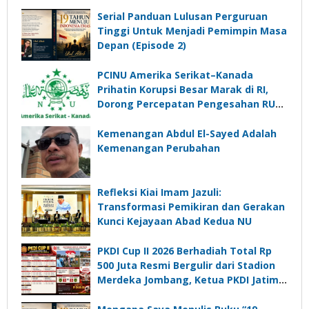
Serial Panduan Lulusan Perguruan
Tinggi Untuk Menjadi Pemimpin Masa
Depan (Episode 2)
PCINU Amerika Serikat–Kanada
Prihatin Korupsi Besar Marak di RI,
Dorong Percepatan Pengesahan RUU
Perampasan Aset
Kemenangan Abdul El-Sayed Adalah
Kemenangan Perubahan
Refleksi Kiai Imam Jazuli:
Transformasi Pemikiran dan Gerakan
Kunci Kejayaan Abad Kedua NU
PKDI Cup II 2026 Berhadiah Total Rp
500 Juta Resmi Bergulir dari Stadion
Merdeka Jombang, Ketua PKDI Jatim:
Ajang Silaturrahmi dan Media
Komunikasi Kades untuk Memajukan