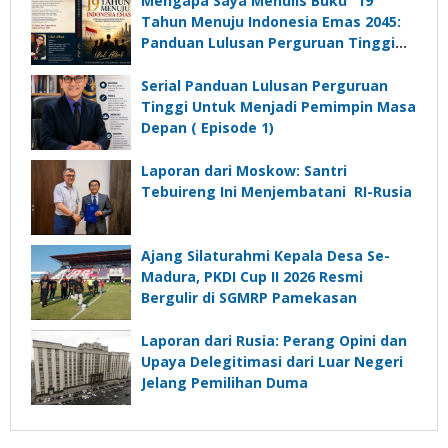
Mengapa Saya Menulis Buku “19
Desa
Tahun Menuju Indonesia Emas 2045:
Panduan Lulusan Perguruan Tinggi
Untuk Menjadi Pemimpin Masa
Depan”?
Serial Panduan Lulusan Perguruan
Tinggi Untuk Menjadi Pemimpin Masa
Depan ( Episode 1)
Laporan dari Moskow: Santri
Tebuireng Ini Menjembatani RI-Rusia
Ajang Silaturahmi Kepala Desa Se-
Madura, PKDI Cup II 2026 Resmi
Bergulir di SGMRP Pamekasan
Laporan dari Rusia: Perang Opini dan
Upaya Delegitimasi dari Luar Negeri
Jelang Pemilihan Duma