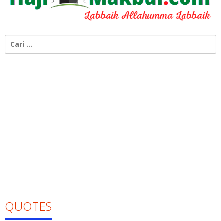
Cari
untuk:
QUOTES