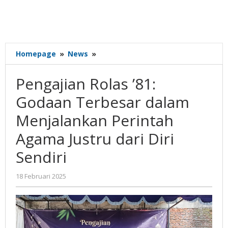
Pengajian
Homepage
»
News
»
Rolas
’81:
Pengajian Rolas ’81:
Godaan
Terbesar
Godaan Terbesar dalam
dalam
Menjalankan Perintah
Menjalankan
Perintah
Agama Justru dari Diri
Agama
Justru
Sendiri
dari
Diri
oleh
18 Februari 2025
Sendiri
Gatot
Susanto