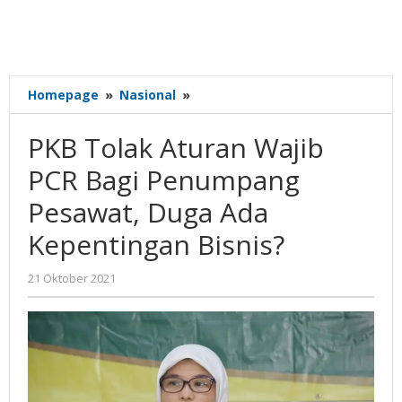
PKB
Homepage
»
Nasional
»
Tolak
Aturan
PKB Tolak Aturan Wajib
Wajib
PCR
PCR Bagi Penumpang
Bagi
Pesawat, Duga Ada
Penumpang
Pesawat,
Kepentingan Bisnis?
Duga
Ada
oleh
21 Oktober 2021
Kepentingan
Nilna
Bisnis?
Niswah