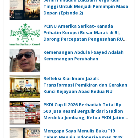
Tinggi Untuk Menjadi Pemimpin Masa
Depan (Episode 2)
PCINU Amerika Serikat–Kanada
Prihatin Korupsi Besar Marak di RI,
Dorong Percepatan Pengesahan RUU
Perampasan Aset
Kemenangan Abdul El-Sayed Adalah
Kemenangan Perubahan
Refleksi Kiai Imam Jazuli:
Transformasi Pemikiran dan Gerakan
Kunci Kejayaan Abad Kedua NU
PKDI Cup II 2026 Berhadiah Total Rp
500 Juta Resmi Bergulir dari Stadion
Merdeka Jombang, Ketua PKDI Jatim:
Ajang Silaturrahmi dan Media
Komunikasi Kades untuk Memajukan
Mengapa Saya Menulis Buku “19
Desa
Tahun Menuju Indonesia Emas 2045: