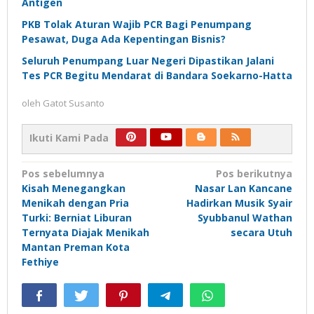
Antigen
PKB Tolak Aturan Wajib PCR Bagi Penumpang
Pesawat, Duga Ada Kepentingan Bisnis?
Seluruh Penumpang Luar Negeri Dipastikan Jalani
Tes PCR Begitu Mendarat di Bandara Soekarno-Hatta
oleh
Gatot Susanto
Ikuti Kami Pada
Navigasi
Pos sebelumnya
Pos berikutnya
Kisah Menegangkan
Nasar Lan Kancane
pos
Menikah dengan Pria
Hadirkan Musik Syair
Turki: Berniat Liburan
Syubbanul Wathan
Ternyata Diajak Menikah
secara Utuh
Mantan Preman Kota
Fethiye