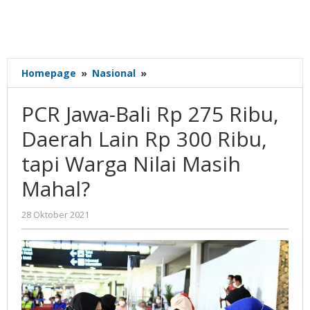
PCR
Homepage
»
Nasional
»
Jawa-
Bali
PCR Jawa-Bali Rp 275 Ribu,
Rp
275
Daerah Lain Rp 300 Ribu,
Ribu,
tapi Warga Nilai Masih
Daerah
Lain
Mahal?
Rp
300
oleh
28 Oktober 2021
Ribu,
Gatot
tapi
Susanto
Warga
Nilai
Masih
Mahal?