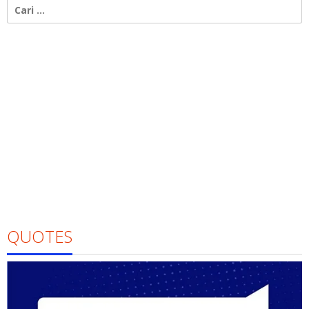
Cari
untuk:
QUOTES