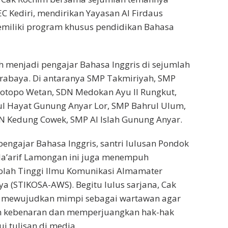
C Kediri, mendirikan Yayasan Al Firdaus
miliki program khusus pendidikan Bahasa
 menjadi pengajar Bahasa Inggris di sejumlah
urabaya. Di antaranya SMP Takmiriyah, SMP
otopo Wetan, SDN Medokan Ayu II Rungkut,
ul Hayat Gunung Anyar Lor, SMP Bahrul Ulum,
N Kedung Cowek, SMP Al Islah Gunung Anyar.
engajar Bahasa Inggris, santri lulusan Pondok
Ma’arif Lamongan ini juga menempuh
olah Tinggi Ilmu Komunikasi Almamater
 (STIKOSA-AWS). Begitu lulus sarjana, Cak
 mewujudkan mimpi sebagai wartawan agar
n kebenaran dan memperjuangkan hak-hak
i tulisan di media.