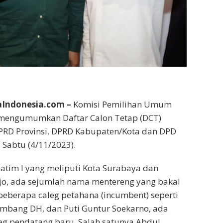
Indonesia.com –
Komisi Pemilihan Umum
i mengumumkan Daftar Calon Tetap (DCT)
DPRD Provinsi, DPRD Kabupaten/Kota dan DPD
 Sabtu (4/11/2023).
 Jatim I yang meliputi Kota Surabaya dan
jo, ada sejumlah nama mentereng yang bakal
 beberapa caleg petahana (incumbent) seperti
ambang DH, dan Puti Guntur Soekarno, ada
eg pendatang baru. Salah satunya Abdul