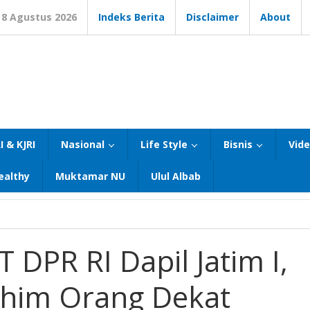
8 Agustus 2026
Indeks Berita
Disclaimer
About
I & KJRI
Nasional
Life Style
Bisnis
Vid
ealthy
Muktamar NU
Ulul Albab
DPR RI Dapil Jatim I,
ochim Orang Dekat