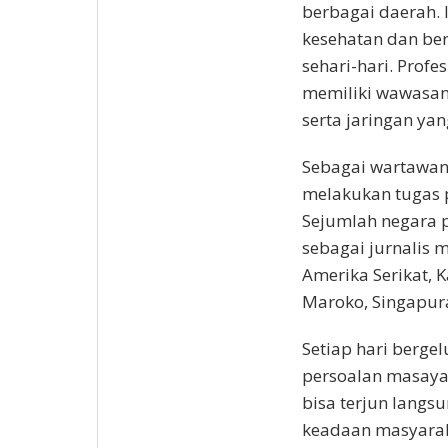
berbagai daerah. I
kesehatan dan be
sehari-hari. Prof
memiliki wawasan l
serta jaringan yan
Sebagai wartawan
melakukan tugas p
Sejumlah negara p
sebagai jurnalis 
Amerika Serikat, K
Maroko, Singapur
Setiap hari bergel
persoalan masayar
bisa terjun langsu
keadaan masyaraka