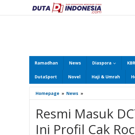
Lewati
ke
konten
Ramadhan
News
Diaspora
KBR
DutaSport
Novel
Haji & Umrah
H
Resmi
Homepage
»
News
»
Masuk
DCT
Resmi Masuk DCT 
DPR
RI
Ini Profil Cak R
Dapil
Jatim