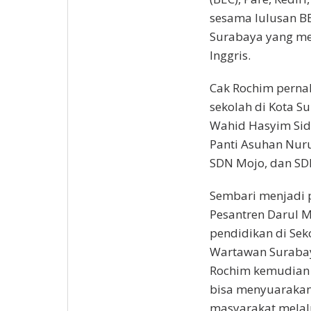
sesama lulusan BE
Surabaya yang me
Inggris.
Cak Rochim pernah
sekolah di Kota S
Wahid Hasyim Sid
Panti Asuhan Nur
SDN Mojo, dan SD
Sembari menjadi p
Pesantren Darul 
pendidikan di Sek
Wartawan Surabaya
Rochim kemudian
bisa menyuaraka
masyarakat melalu