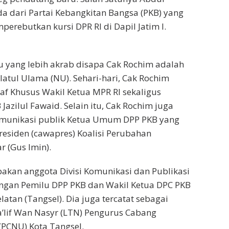
a dari Partai Kebangkitan Bangsa (PKB) yang
erebutkan kursi DPR RI di Dapil Jatim I.
 yang lebih akrab disapa Cak Rochim adalah
tul Ulama (NU). Sehari-hari, Cak Rochim
taf Khusus Wakil Ketua MPR RI sekaligus
azilul Fawaid. Selain itu, Cak Rochim juga
omunikasi publik Ketua Umum DPP PKB yang
presiden (cawapres) Koalisi Perubahan
 (Gus Imin).
akan anggota Divisi Komunikasi dan Publikasi
an Pemilu DPP PKB dan Wakil Ketua DPC PKB
atan (Tangsel). Dia juga tercatat sebagai
’lif Wan Nasyr (LTN) Pengurus Cabang
PCNU) Kota Tangsel.