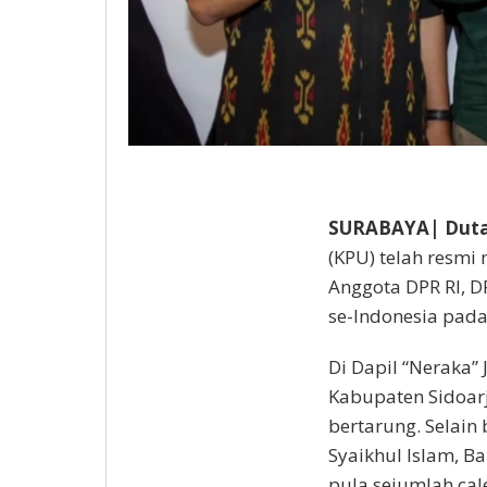
SURABAYA| Duta
(KPU) telah resm
Anggota DPR RI, 
se-Indonesia pada
Di Dapil “Neraka”
Kabupaten Sidoar
bertarung. Selain
Syaikhul Islam, B
pula sejumlah cal