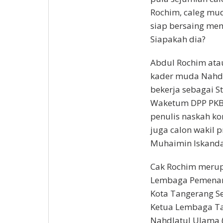
Rochim, caleg mud
siap bersaing memp
Siapakah dia?
Abdul Rochim atau
kader muda Nahdla
bekerja sebagai S
Waketum DPP PKB J
penulis naskah k
juga calon wakil 
Muhaimin Iskandar
Cak Rochim merup
Lembaga Pemenang
Kota Tangerang Sel
Ketua Lembaga Ta
Nahdlatul Ulama (