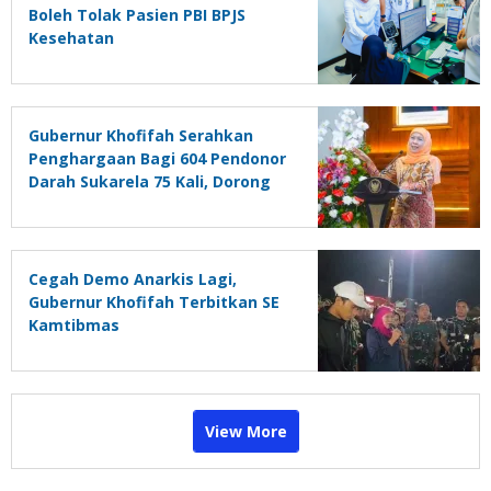
Boleh Tolak Pasien PBI BPJS
Kesehatan
Gubernur Khofifah Serahkan
Penghargaan Bagi 604 Pendonor
Darah Sukarela 75 Kali, Dorong
Siswa Aktif Donor Darah Lewat
PMR
Cegah Demo Anarkis Lagi,
Gubernur Khofifah Terbitkan SE
Kamtibmas
View More