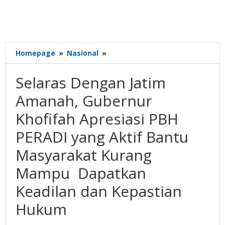
Selaras
Homepage
»
Nasional
»
Dengan
Jatim
Selaras Dengan Jatim
Amanah,
Gubernur
Amanah, Gubernur
Khofifah
Khofifah Apresiasi PBH
Apresiasi
PBH
PERADI yang Aktif Bantu
PERADI
yang
Masyarakat Kurang
Aktif
Mampu Dapatkan
Bantu
Masyarakat
Keadilan dan Kepastian
Kurang
Mampu
Hukum
Dapatkan
Keadilan