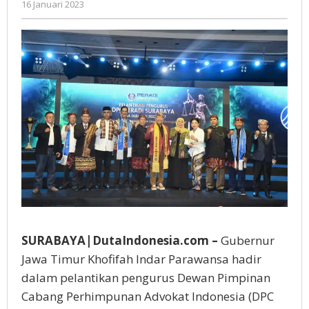
oleh
16 Januari 2023
dan
Gatot
Kepastian
Susanto
Hukum
SURABAYA|DutaIndonesia.com –
Gubernur
Jawa Timur Khofifah Indar Parawansa hadir
dalam pelantikan pengurus Dewan Pimpinan
Cabang Perhimpunan Advokat Indonesia (DPC