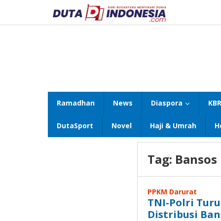
Lewati
ke
konten
Ramadhan
News
Diaspora
KBR
DutaSport
Novel
Haji & Umrah
H
Tag:
Bansos
PPKM Darurat
TNI-Polri Tur
Distribusi Ba