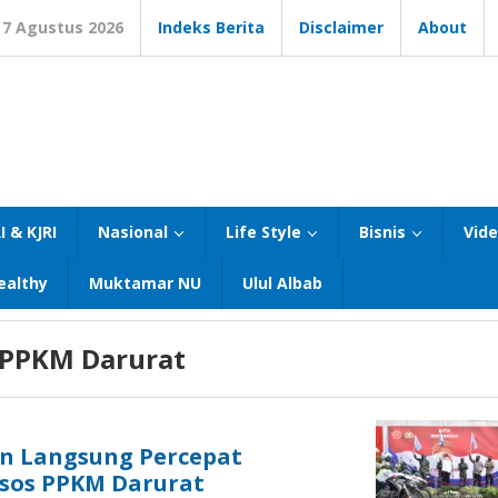
7 Agustus 2026
Indeks Berita
Disclaimer
About
I & KJRI
Nasional
Life Style
Bisnis
Vid
ealthy
Muktamar NU
Ulul Albab
 PPKM Darurat
un Langsung Percepat
nsos PPKM Darurat