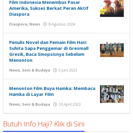
Film Indonesia Menembus Pasar
Amerika, Sukses Berkat Peran Aktif
Diaspora
oleh
Diaspora
,
News
8 Agustus 2024
Gatot
Susanto
Penulis Novel dan Pemain Film Hati
Suhita Sapa Penggemar di Gresmall
Gresik, Baca Sinopsisnya Sebelum
Menonton
oleh
News
,
Seni & Budaya
5 Juni 2023
Gatot
Susanto
Menonton Film Buya Hamka: Membaca
Hamka di Layar Film
oleh
News
,
Seni & Budaya
10 April 2023
Gatot
Susanto
Butuh Info Haji? Klik di Sini