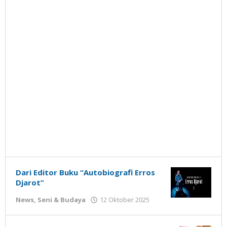
Dari Editor Buku “Autobiografi Erros
Djarot”
oleh
News
,
Seni & Budaya
12 Oktober 2025
Gatot
Susanto