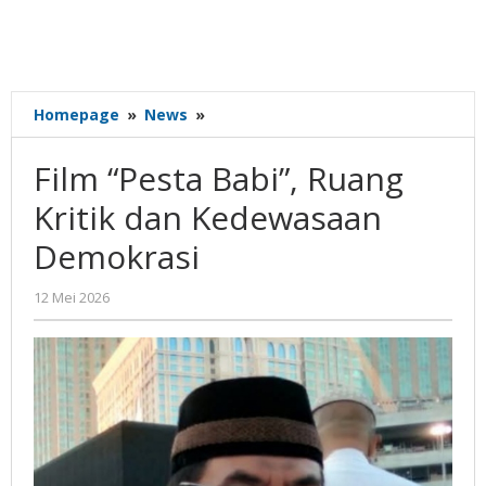
Film
Homepage
»
News
»
“Pesta
Babi”,
Film “Pesta Babi”, Ruang
Ruang
Kritik
Kritik dan Kedewasaan
dan
Demokrasi
Kedewasaan
Demokrasi
oleh
12 Mei 2026
Gatot
Susanto