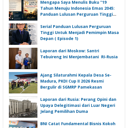
Komunikasi Kades untuk Memajukan
Mengapa Saya Menulis Buku “19
Desa
Tahun Menuju Indonesia Emas 2045:
Panduan Lulusan Perguruan Tinggi
Untuk Menjadi Pemimpin Masa
Depan”?
Serial Panduan Lulusan Perguruan
Tinggi Untuk Menjadi Pemimpin Masa
Depan ( Episode 1)
Laporan dari Moskow: Santri
Tebuireng Ini Menjembatani RI-Rusia
Ajang Silaturahmi Kepala Desa Se-
Madura, PKDI Cup II 2026 Resmi
Bergulir di SGMRP Pamekasan
Laporan dari Rusia: Perang Opini dan
Upaya Delegitimasi dari Luar Negeri
Jelang Pemilihan Duma
BNI Catat Fundamental Bisnis Kokoh