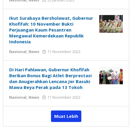
Nasional
,
News
23 Januari 2023
Gatot
Susanto
Ikut Surabaya Bersholawat, Gubernur
Khofifah: 10 November Bukti
Perjuangan Kaum Pesantren
Mengawal Kemerdekaan Republik
Indonesia
oleh
Nasional
,
News
11 November 2022
Gatot
Susanto
Di Hari Pahlawan, Gubernur Khofifah
Berikan Bonus Bagi Atlet Berprestasi
dan Anugerahkan Lencana Jer Basuki
Mawa Beya Perak pada 13 Tokoh
oleh
Nasional
,
News
11 November 2022
Gatot
Susanto
Muat Lebih