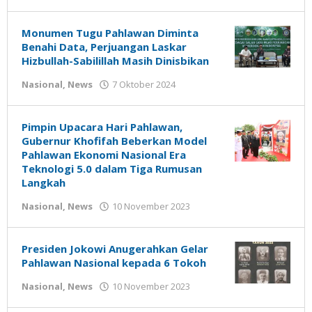
Gatot
Susanto
Monumen Tugu Pahlawan Diminta
Benahi Data, Perjuangan Laskar
Hizbullah-Sabilillah Masih Dinisbikan
oleh
Nasional
,
News
7 Oktober 2024
Gatot
Susanto
Pimpin Upacara Hari Pahlawan,
Gubernur Khofifah Beberkan Model
Pahlawan Ekonomi Nasional Era
Teknologi 5.0 dalam Tiga Rumusan
Langkah
oleh
Nasional
,
News
10 November 2023
Gatot
Susanto
Presiden Jokowi Anugerahkan Gelar
Pahlawan Nasional kepada 6 Tokoh
oleh
Nasional
,
News
10 November 2023
Gatot
Susanto