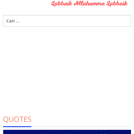
Cari
untuk:
QUOTES