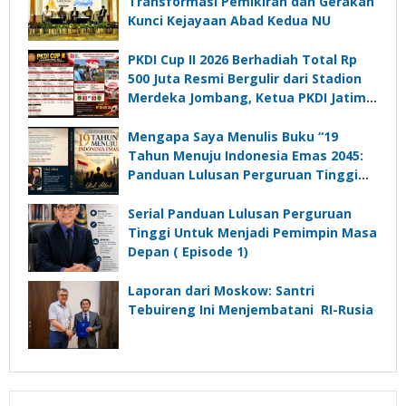
Transformasi Pemikiran dan Gerakan
Kunci Kejayaan Abad Kedua NU
PKDI Cup II 2026 Berhadiah Total Rp
500 Juta Resmi Bergulir dari Stadion
Merdeka Jombang, Ketua PKDI Jatim:
Ajang Silaturrahmi dan Media
Komunikasi Kades untuk Memajukan
Mengapa Saya Menulis Buku “19
Desa
Tahun Menuju Indonesia Emas 2045:
Panduan Lulusan Perguruan Tinggi
Untuk Menjadi Pemimpin Masa
Depan”?
Serial Panduan Lulusan Perguruan
Tinggi Untuk Menjadi Pemimpin Masa
Depan ( Episode 1)
Laporan dari Moskow: Santri
Tebuireng Ini Menjembatani RI-Rusia