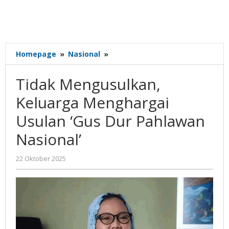
Tidak
Homepage
»
Nasional
»
Mengusulkan,
Keluarga
Tidak Mengusulkan,
Menghargai
Usulan
Keluarga Menghargai
'Gus
Usulan ‘Gus Dur Pahlawan
Dur
Pahlawan
Nasional’
Nasional'
oleh
22 Oktober 2025
Gatot
Susanto