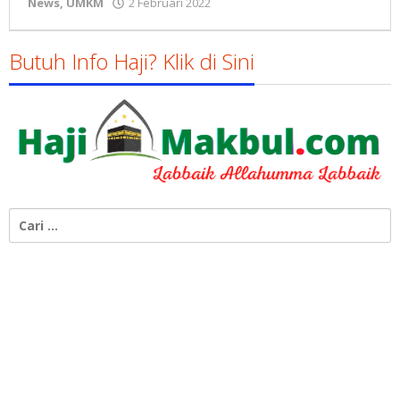
oleh
News
,
UMKM
2 Februari 2022
Gatot
Susanto
Butuh Info Haji? Klik di Sini
Cari
untuk: