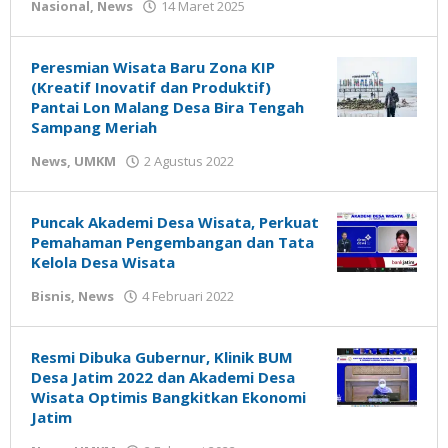
oleh
Nasional
,
News
14 Maret 2025
Gatot
Susanto
Peresmian Wisata Baru Zona KIP
(Kreatif Inovatif dan Produktif)
Pantai Lon Malang Desa Bira Tengah
Sampang Meriah
oleh
News
,
UMKM
2 Agustus 2022
Gatot
Susanto
Puncak Akademi Desa Wisata, Perkuat
Pemahaman Pengembangan dan Tata
Kelola Desa Wisata
oleh
Bisnis
,
News
4 Februari 2022
Gatot
Susanto
Resmi Dibuka Gubernur, Klinik BUM
Desa Jatim 2022 dan Akademi Desa
Wisata Optimis Bangkitkan Ekonomi
Jatim