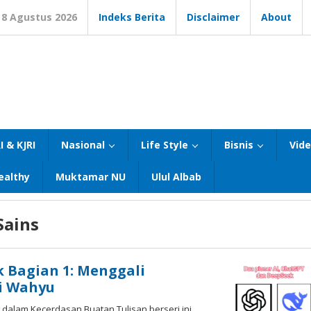
8 Agustus 2026
Indeks Berita
Disclaimer
About
I & KJRI
Nasional
Life Style
Bisnis
Vid
ealthy
Muktamar NU
Ulul Albab
Sains
k Bagian 1: Menggali
i Wahyu
dalam Kecerdasan Buatan Tulisan berseri ini