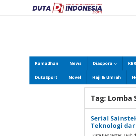
Lewati
ke
konten
Ramadhan
News
Diaspora
KBR
DutaSport
Novel
Haji & Umrah
H
Tag:
Lomba 
Serial Sainste
Teknologi dar
Kata Pengantar: Tauhid 