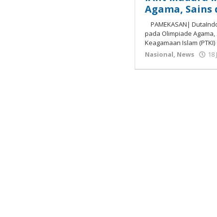
Agama, Sains 
PAMEKASAN| DutaIndone
pada Olimpiade Agama, S
Keagamaan Islam (PTKI)
Nasional
,
News
18 