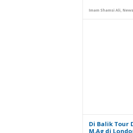
Imam Shamsi Ali
,
New
Di Balik Tour 
M.Ag di London