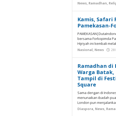
News
,
Ramadhan
,
Reli
Kamis, Safari
Pamekasan-Fo
PAMEKASAN|DutaIndone
bersama Forkopimda P
Hijriyah ini kembali me
Nasional
,
News
28
Ramadhan di I
Warga Batak, 
Tampil di Festi
Square
Sama dengan di Indonesia
menunaikan ibadah pua
London pun menjalanka
Diaspora
,
News
,
Rama