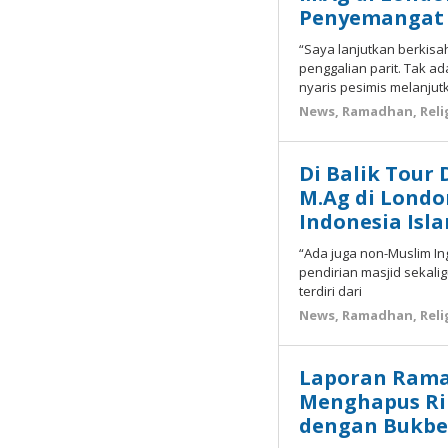
Penyemangat 
“Saya lanjutkan berkis
penggalian parit. Tak 
nyaris pesimis melanjut
News
,
Ramadhan
,
Reli
Di Balik Tour 
M.Ag di Londo
Indonesia Isl
“Ada juga non-Muslim I
pendirian masjid sekali
terdiri dari
News
,
Ramadhan
,
Reli
Laporan Ramad
Menghapus R
dengan Bukbe