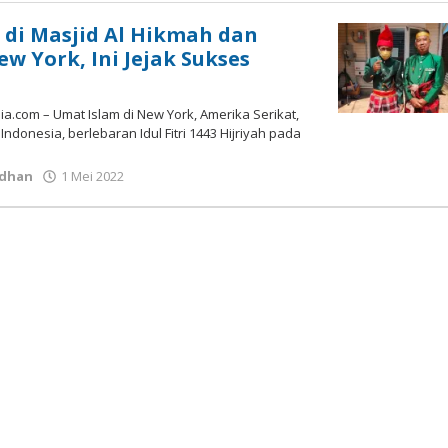
Susanto
ri di Masjid Al Hikmah dan
w York, Ini Jejak Sukses
.com – Umat Islam di New York, Amerika Serikat,
ndonesia, berlebaran Idul Fitri 1443 Hijriyah pada
oleh
dhan
1 Mei 2022
Gatot
Susanto