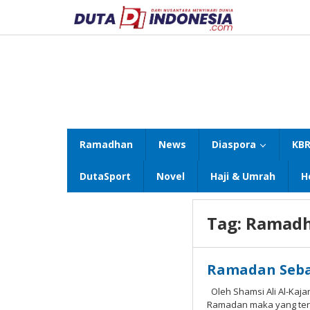
Lewati
ke
konten
Ramadhan
News
Diaspora
KBR
DutaSport
Novel
Haji & Umrah
H
Tag:
Ramadh
Ramadan Sebag
Oleh Shamsi Ali Al-Kaj
Ramadan maka yang terbe