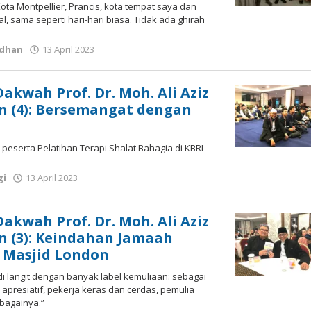
a Montpellier, Prancis, kota tempat saya dan
l, sama seperti hari-hari biasa. Tidak ada ghirah
oleh
dhan
13 April 2023
Gatot
Susanto
Dakwah Prof. Dr. Moh. Ali Aziz
n (4): Bersemangat dengan
 peserta Pelatihan Terapi Shalat Bahagia di KBRI
oleh
gi
13 April 2023
Gatot
Susanto
Dakwah Prof. Dr. Moh. Ali Aziz
n (3): Keindahan Jamaah
i Masjid London
 di langit dengan banyak label kemuliaan: sebagai
presiatif, pekerja keras dan cerdas, pemulia
bagainya.”