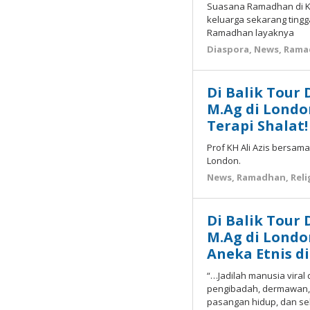
Suasana Ramadhan di Kot
keluarga sekarang tingga
Ramadhan layaknya
Diaspora
,
News
,
Rama
Di Balik Tour 
M.Ag di Londo
Terapi Shalat!
Prof KH Ali Azis bersama
London.
News
,
Ramadhan
,
Reli
Di Balik Tour 
M.Ag di Londo
Aneka Etnis d
“…Jadilah manusia viral
pengibadah, dermawan, a
pasangan hidup, dan se