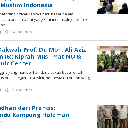
Muslim Indonesia
ah tentang ditemukannya batu besar dalam
ada satu pun sahabat yang kuat memukulnya. Mereka
kan
oleh
gi
14 April 2023
Gatot
Susanto
Dakwah Prof. Dr. Moh. Ali Aziz
n (6): Kiprah Muslimat NU &
amic Center
nggris yang memberikan dana cukup besar untuk
gus pusat kegiatan Muslim Indonesia di London yang
oleh
gi
14 April 2023
Gatot
Susanto
han dari Prancis:
indu Kampung Halaman
r