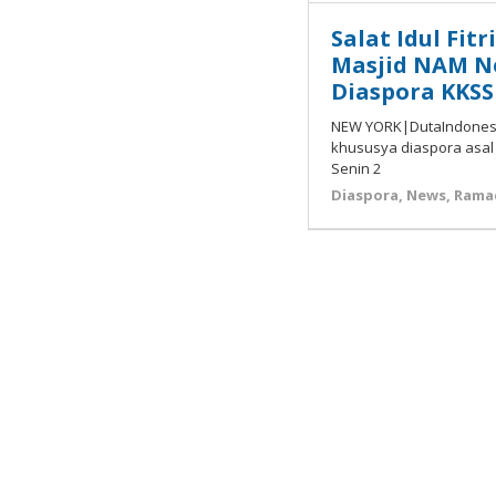
Salat Idul Fit
Masjid NAM Ne
Diaspora KKSS
NEW YORK|DutaIndonesia
khususya diaspora asal I
Senin 2
Diaspora
,
News
,
Rama