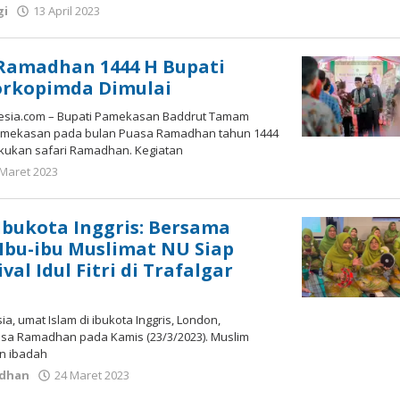
oleh
gi
13 April 2023
Gatot
Susanto
 Ramadhan 1444 H Bupati
rkopimda Dimulai
sia.com – Bupati Pamekasan Baddrut Tamam
amekasan pada bulan Puasa Ramadhan tahun 1444
lakukan safari Ramadhan. Kegiatan
oleh
 Maret 2023
Gatot
Susanto
bukota Inggris: Bersama
Ibu-ibu Muslimat NU Siap
val Idul Fitri di Trafalgar
, umat Islam di ibukota Inggris, London,
sa Ramadhan pada Kamis (23/3/2023). Muslim
n ibadah
oleh
dhan
24 Maret 2023
Gatot