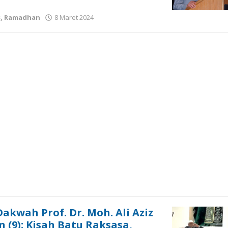
oleh
s
,
Ramadhan
8 Maret 2024
Gatot
Susanto
Dakwah Prof. Dr. Moh. Ali Aziz
 (9): Kisah Batu Raksasa,