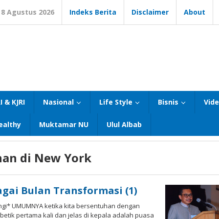
8 Agustus 2026
Indeks Berita
Disclaimer
About
I & KJRI
Nasional
Life Style
Bisnis
Vid
ealthy
Muktamar NU
Ulul Albab
an di New York
ai Bulan Transformasi (1)
angi* UMUMNYA ketika kita bersentuhan dengan
tik pertama kali dan jelas di kepala adalah puasa