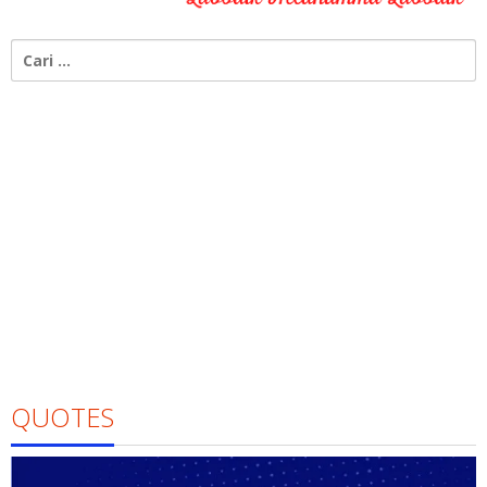
Cari
untuk:
QUOTES