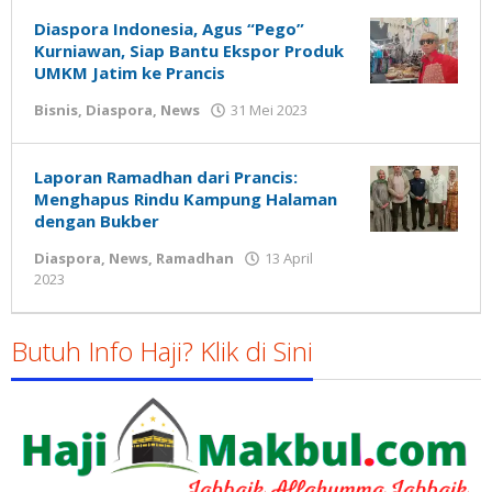
Susanto
Diaspora Indonesia, Agus “Pego”
Kurniawan, Siap Bantu Ekspor Produk
UMKM Jatim ke Prancis
oleh
Bisnis
,
Diaspora
,
News
31 Mei 2023
Gatot
Susanto
Laporan Ramadhan dari Prancis:
Menghapus Rindu Kampung Halaman
dengan Bukber
Diaspora
,
News
,
Ramadhan
13 April
oleh
2023
Gatot
Susanto
Butuh Info Haji? Klik di Sini