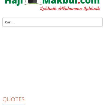
Cari
untuk:
QUOTES