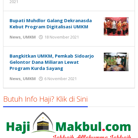
oleh
2021
Gatot
Susanto
Bupati Muhdlor Galang Dekranasda
Kebut Program Digitalisasi UMKM
oleh
News
,
UMKM
18 November 2021
Gatot
Susanto
Bangkitkan UMKM, Pemkab Sidoarjo
Gelontor Dana Miliaran Lewat
Program Kurda Sayang
oleh
News
,
UMKM
6 November 2021
Nilna
Niswah
Butuh Info Haji? Klik di Sini