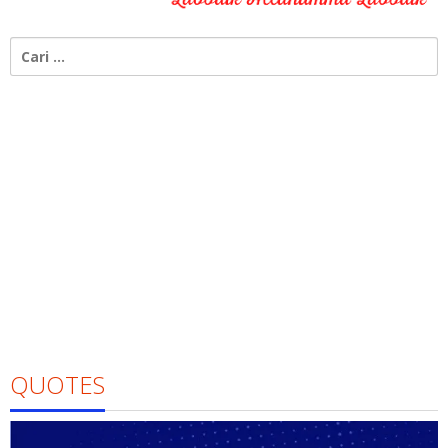
Cari
untuk:
QUOTES