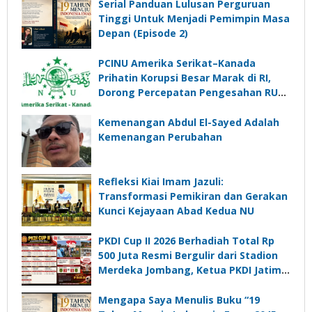
Serial Panduan Lulusan Perguruan
Tinggi Untuk Menjadi Pemimpin Masa
Depan (Episode 2)
PCINU Amerika Serikat–Kanada
Prihatin Korupsi Besar Marak di RI,
Dorong Percepatan Pengesahan RUU
Perampasan Aset
Kemenangan Abdul El-Sayed Adalah
Kemenangan Perubahan
Refleksi Kiai Imam Jazuli:
Transformasi Pemikiran dan Gerakan
Kunci Kejayaan Abad Kedua NU
PKDI Cup II 2026 Berhadiah Total Rp
500 Juta Resmi Bergulir dari Stadion
Merdeka Jombang, Ketua PKDI Jatim:
Ajang Silaturrahmi dan Media
Komunikasi Kades untuk Memajukan
Mengapa Saya Menulis Buku “19