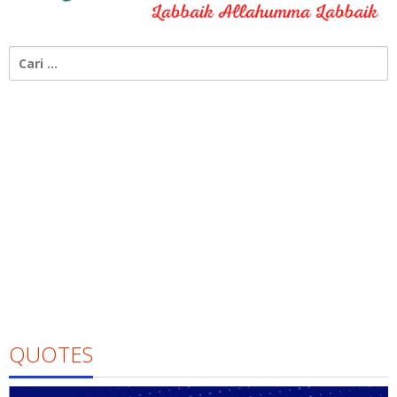
Cari
untuk:
QUOTES