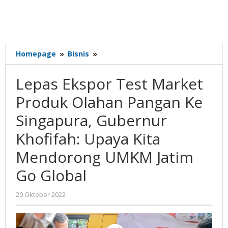
Lepas
Homepage
»
Bisnis
»
Ekspor
Test
Lepas Ekspor Test Market
Market
Produk
Produk Olahan Pangan Ke
Olahan
Singapura, Gubernur
Pangan
Ke
Khofifah: Upaya Kita
Singapura,
Gubernur
Mendorong UMKM Jatim
Khofifah:
Go Global
Upaya
Kita
Mendorong
oleh
20 Oktober 2022
UMKM
Gatot
Susanto
Jatim
Go